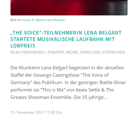
Bild von
Klaus P. Rausch
von
Pixabay
„THE VOICE“-TEILNEHMERIN LENA BELGART
STARTETE MUSIKALISCHE LAUFBAHN MIT
LOBPREIS
FILM | FERNSEHEN | THEATER
,
MUSIK
,
STARS UND STERNCHEN
Die Musikerin Lena Belgart begeistert in der aktuellen
Staffel der Gesangs-Castingshow "The Voice of
Germany" das Publikum. In der gestrigen 'Battle-Show'
performte sie "This is Me" von Keala Settle & The
Greates Showman Ensemble. Die 35-jährige…
15. November 2021 11:00 Uhr