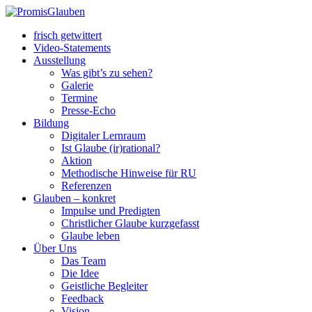
frisch getwittert
Video-Statements
Ausstellung
Was gibt’s zu sehen?
Galerie
Termine
Presse-Echo
Bildung
Digitaler Lernraum
Ist Glaube (ir)rational?
Aktion
Methodische Hinweise für RU
Referenzen
Glauben – konkret
Impulse und Predigten
Christlicher Glaube kurzgefasst
Glaube leben
Über Uns
Das Team
Die Idee
Geistliche Begleiter
Feedback
Vision