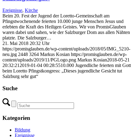
Ereignisse
,
Kirche
Beim 20. Fest der Jugend der Loretto-Gemeinschaft am
Pfingstwochenende feierten 10.000 junge Menschen Jesus und
erlebten die Kraft des Heiligen Geistes. Wir von PromisGlauben
waren dabei und sahen, wie der Salzburger Dom aus allen Nähten
platzte. Die Salzburger…
21. Mai 2018 20:32 Uhr
https://promisglauben.de/wp-content/uploads/2018/05/IMG_5210-
neu.jpg
2448
3264
Markus Kosian
https://promisglauben.de/wp-
content/uploads/2019/11/PGLogo.png
Markus Kosian
2018-05-21
20:32:21
2019-01-04 00:28:55
10.000 Jugendliche feierten mit Gott
beim Loretto Pfingstkongress: „Dieses jugendliche Gesicht tut
Salzburg sehr gut“
Suche
Kategorien
Bildung
Ereignisse