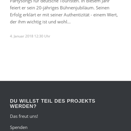
Partysongs für deutsche Touristen. In diesem Jahr
feiert er sein 20-jähriges Bühnenjubiläum. Seinen
Erfolg erklärt er mit seiner Authentizität - einem Wert,
der ihm wichtig ist und wohl…
4. Januar 2018 12:30 Uhr
DU WILLST TEIL DES PROJEKTS
WERDEN?
Das freut uns!
Spenden