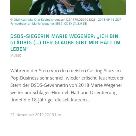
©
Olaf Kosinsky
Olaf Kosinsky
creator QS:P170,Q30108329 ,
2018-09-16 ZDF
Fernsehgarten Marie Wegener-8587
,
CC BY-SA 3.0 DE
DSDS-SIEGERIN MARIE WEGENER: „ICH BIN
GLÄUBIG (…) DER GLAUBE GIBT MIR HALT IM
LEBEN“
MUSIK
Während der Stern von den meisten Casting-Stars im
Pop-Business sehr schnell wieder erlischt, leuchtet der
Stern der DSDS-Gewinnerin von 2018 Marie Wegener
weiter am Schlager-Himmel. Halt und Orientierung
findet die 18-jährige, die seit kurzem…
27. November 2019 22:13 Uhr