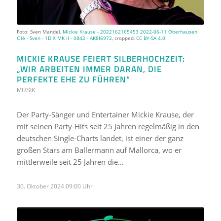
Foto: Sven Mandel,
Mickie Krause - 2022162165453 2022-06-11 Oberhausen
Olé - Sven - 1D X MK II - 0842 - AK8I6972
, cropped,
CC BY-SA 4.0
MICKIE KRAUSE FEIERT SILBERHOCHZEIT:
„WIR ARBEITEN IMMER DARAN, DIE
PERFEKTE EHE ZU FÜHREN“
MUSIK
Der Party-Sänger und Entertainer Mickie Krause, der
mit seinen Party-Hits seit 25 Jahren regelmäßig in den
deutschen Single-Charts landet, ist einer der ganz
großen Stars am Ballermann auf Mallorca, wo er
mittlerweile seit 25 Jahren die…
30. Oktober 2024 09:00 Uhr