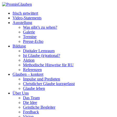
frisch getwittert
Video-Statements
Ausstellung
Was gibt’s zu sehen?
Galerie
Termine
Presse-Echo
Bildung
Digitaler Lernraum
Ist Glaube (ir)rational?
Aktion
Methodische Hinweise für RU
Referenzen
Glauben – konkret
Impulse und Predigten
Christlicher Glaube kurzgefasst
Glaube leben
Über Uns
Das Team
Die Idee
Geistliche Begleiter
Feedback
Vision