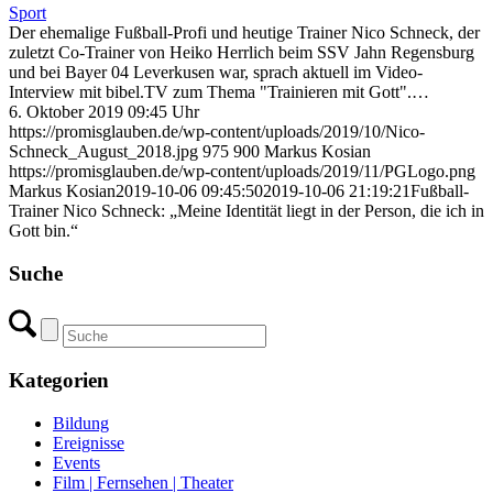
Sport
Der ehemalige Fußball-Profi und heutige Trainer Nico Schneck, der
zuletzt Co-Trainer von Heiko Herrlich beim SSV Jahn Regensburg
und bei Bayer 04 Leverkusen war, sprach aktuell im Video-
Interview mit bibel.TV zum Thema "Trainieren mit Gott".…
6. Oktober 2019 09:45 Uhr
https://promisglauben.de/wp-content/uploads/2019/10/Nico-
Schneck_August_2018.jpg
975
900
Markus Kosian
https://promisglauben.de/wp-content/uploads/2019/11/PGLogo.png
Markus Kosian
2019-10-06 09:45:50
2019-10-06 21:19:21
Fußball-
Trainer Nico Schneck: „Meine Identität liegt in der Person, die ich in
Gott bin.“
Suche
Kategorien
Bildung
Ereignisse
Events
Film | Fernsehen | Theater