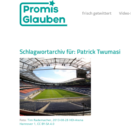
frisch getwittert
Video-
Schlagwortarchiv für:
Patrick Twumasi
Foto:
Tim Rademacher
,
2013-08-28 HDI-Arena
Hannover 1
,
CC BY-SA 4.0