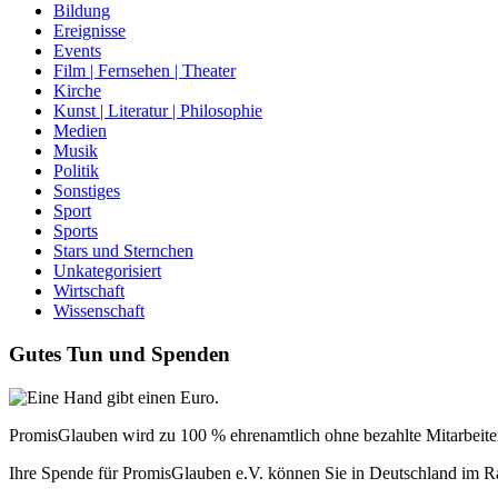
Bildung
Ereignisse
Events
Film | Fernsehen | Theater
Kirche
Kunst | Literatur | Philosophie
Medien
Musik
Politik
Sonstiges
Sport
Sports
Stars und Sternchen
Unkategorisiert
Wirtschaft
Wissenschaft
Gutes Tun und Spenden
PromisGlauben wird zu 100 % ehrenamtlich ohne bezahlte Mitarbeiter 
Ihre Spende für PromisGlauben e.V. können Sie in Deutschland im R