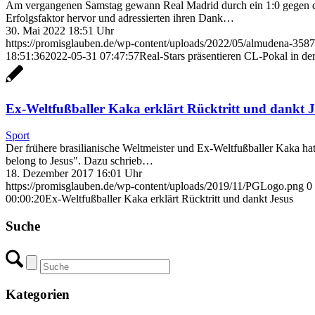
Am vergangenen Samstag gewann Real Madrid durch ein 1:0 gegen d
Erfolgsfaktor hervor und adressierten ihren Dank…
30. Mai 2022 18:51 Uhr
https://promisglauben.de/wp-content/uploads/2022/05/almudena-358
18:51:36
2022-05-31 07:47:57
Real-Stars präsentieren CL-Pokal in d
Ex-Weltfußballer Kaka erklärt Rücktritt und dankt J
Sport
Der frühere brasilianische Weltmeister und Ex-Weltfußballer Kaka hat
belong to Jesus". Dazu schrieb…
18. Dezember 2017 16:01 Uhr
https://promisglauben.de/wp-content/uploads/2019/11/PGLogo.png
0
00:00:20
Ex-Weltfußballer Kaka erklärt Rücktritt und dankt Jesus
Suche
Kategorien