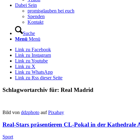
Dabei Sein
promisglauben bei euch
Spenden
Kontakt
Suche
Menü
Menü
Link zu Facebook
Link zu Instagram
Link zu Youtube
Link zu X
Link zu WhatsApp
Link zu Rss dieser Seite
Schlagwortarchiv für:
Real Madrid
Bild von
ddzphoto
auf
Pixabay
Real-Stars präsentieren CL-Pokal in der Kathedrale
Sport