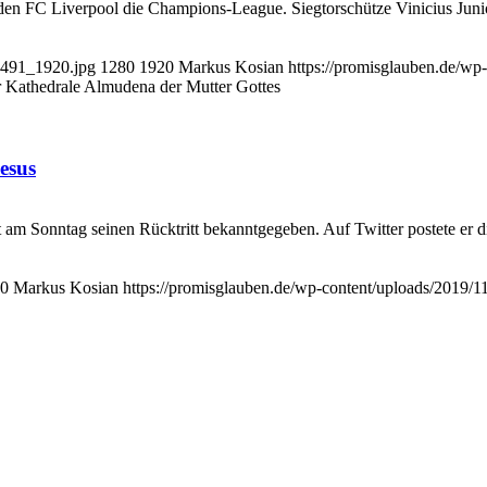
en FC Liverpool die Champions-League. Siegtorschütze Vinicius Jun
7491_1920.jpg
1280
1920
Markus Kosian
https://promisglauben.de/w
er Kathedrale Almudena der Mutter Gottes
esus
 am Sonntag seinen Rücktritt bekanntgegeben. Auf Twitter postete er die
0
Markus Kosian
https://promisglauben.de/wp-content/uploads/2019