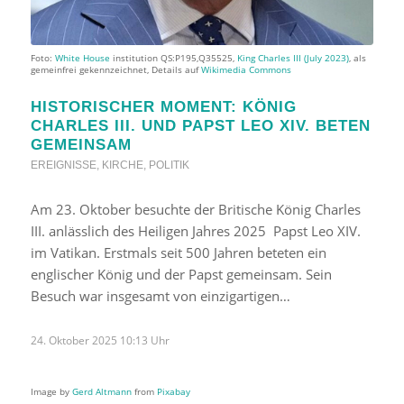
Foto:
White House
institution QS:P195,Q35525,
King Charles III (July 2023)
, als
gemeinfrei gekennzeichnet, Details auf
Wikimedia Commons
HISTORISCHER MOMENT: KÖNIG
CHARLES III. UND PAPST LEO XIV. BETEN
GEMEINSAM
EREIGNISSE
,
KIRCHE
,
POLITIK
Am 23. Oktober besuchte der Britische König Charles
III. anlässlich des Heiligen Jahres 2025 Papst Leo XIV.
im Vatikan. Erstmals seit 500 Jahren beteten ein
englischer König und der Papst gemeinsam. Sein
Besuch war insgesamt von einzigartigen…
24. Oktober 2025 10:13 Uhr
Image by
Gerd Altmann
from
Pixabay