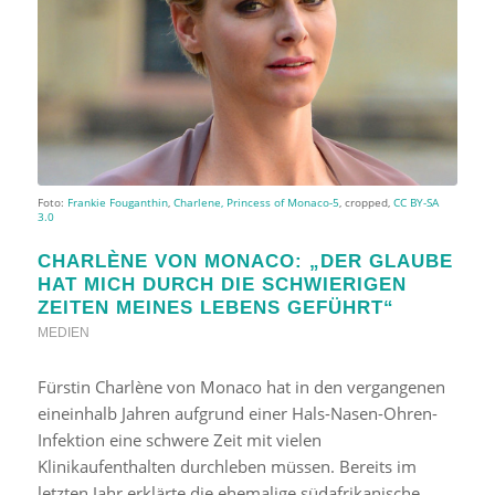
Foto:
Frankie Fouganthin
,
Charlene, Princess of Monaco-5
, cropped,
CC BY-SA
3.0
CHARLÈNE VON MONACO: „DER GLAUBE
HAT MICH DURCH DIE SCHWIERIGEN
ZEITEN MEINES LEBENS GEFÜHRT“
MEDIEN
Fürstin Charlène von Monaco hat in den vergangenen
eineinhalb Jahren aufgrund einer Hals-Nasen-Ohren-
Infektion eine schwere Zeit mit vielen
Klinikaufenthalten durchleben müssen. Bereits im
letzten Jahr erklärte die ehemalige südafrikanische…