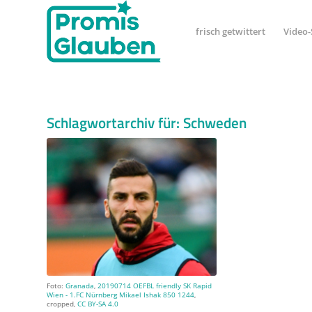
frisch getwittert
Video-
Schlagwortarchiv für:
Schweden
Foto:
Granada
,
20190714 OEFBL friendly SK Rapid
Wien - 1.FC Nürnberg Mikael Ishak 850 1244
,
cropped,
CC BY-SA 4.0