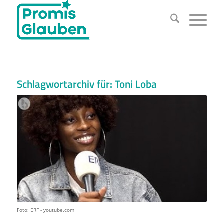
Schlagwortarchiv für:
Toni Loba
Foto: ERF - youtube.com