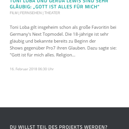
TONI LOBA UND GERDA LEWIS SIND SEHR
GLÄUBIG: „GOTT IST ALLES FÜR MICH“
FILM | FERNSEHEN | THEATER
Toni Loba gilt insgeheim schon als große Favoritin bei
Germany's Next Topmodel. Die 18-jährige ist sehr
gläubig und bekannte bereits zu Beginn der
Shows gegenüber Pro7 ihren Glauben. Dazu sagte sie:
"Gott ist für mich alles. Religion…
16. Februar 2018 06:30 Uhr
DU WILLST TEIL DES PROJEKTS WERDEN?