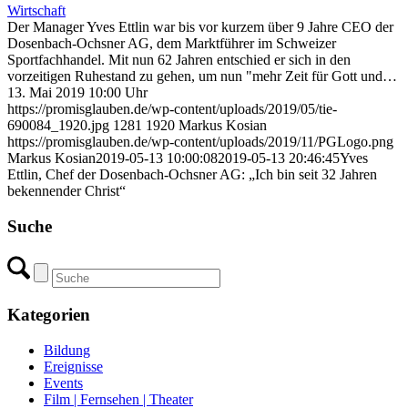
Wirtschaft
Der Manager Yves Ettlin war bis vor kurzem über 9 Jahre CEO der
Dosenbach-Ochsner AG, dem Marktführer im Schweizer
Sportfachhandel. Mit nun 62 Jahren entschied er sich in den
vorzeitigen Ruhestand zu gehen, um nun "mehr Zeit für Gott und…
13. Mai 2019 10:00 Uhr
https://promisglauben.de/wp-content/uploads/2019/05/tie-
690084_1920.jpg
1281
1920
Markus Kosian
https://promisglauben.de/wp-content/uploads/2019/11/PGLogo.png
Markus Kosian
2019-05-13 10:00:08
2019-05-13 20:46:45
Yves
Ettlin, Chef der Dosenbach-Ochsner AG: „Ich bin seit 32 Jahren
bekennender Christ“
Suche
Kategorien
Bildung
Ereignisse
Events
Film | Fernsehen | Theater