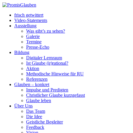
frisch getwittert
Video-Statements
Ausstellung
Was gibt’s zu sehen?
Galerie
Termine
Presse-Echo
Bildung
Digitaler Lernraum
Ist Glaube (ir)rational?
Aktion
Methodische Hinweise für RU
Referenzen
Glauben – konkret
Impulse und Predigten
Christlicher Glaube kurzgefasst
Glaube leben
Über Uns
Das Team
Die Idee
Geistliche Begleiter
Feedback
Vision