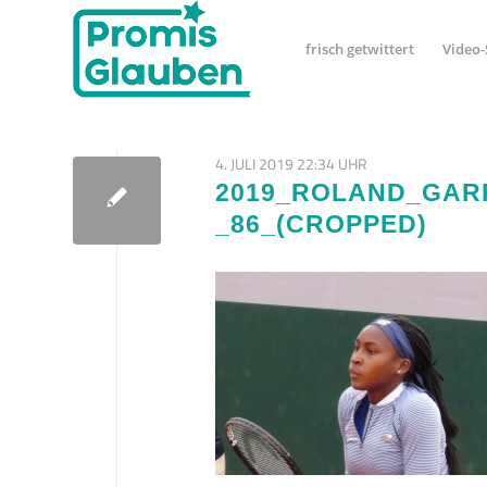
frisch getwittert
Video-
4. JULI 2019 22:34 UHR
2019_ROLAND_GAR
_86_(CROPPED)