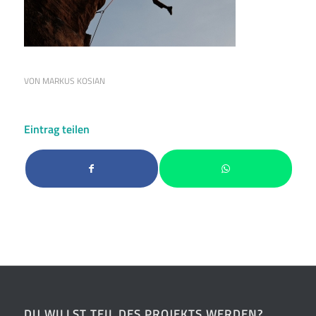
VON
MARKUS KOSIAN
Eintrag teilen
DU WILLST TEIL DES PROJEKTS WERDEN?