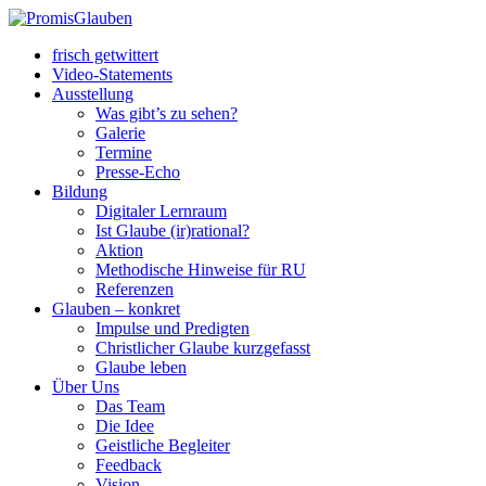
frisch getwittert
Video-Statements
Ausstellung
Was gibt’s zu sehen?
Galerie
Termine
Presse-Echo
Bildung
Digitaler Lernraum
Ist Glaube (ir)rational?
Aktion
Methodische Hinweise für RU
Referenzen
Glauben – konkret
Impulse und Predigten
Christlicher Glaube kurzgefasst
Glaube leben
Über Uns
Das Team
Die Idee
Geistliche Begleiter
Feedback
Vision