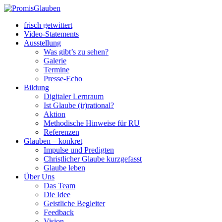
frisch getwittert
Video-Statements
Ausstellung
Was gibt’s zu sehen?
Galerie
Termine
Presse-Echo
Bildung
Digitaler Lernraum
Ist Glaube (ir)rational?
Aktion
Methodische Hinweise für RU
Referenzen
Glauben – konkret
Impulse und Predigten
Christlicher Glaube kurzgefasst
Glaube leben
Über Uns
Das Team
Die Idee
Geistliche Begleiter
Feedback
Vision