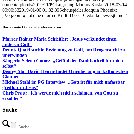
content/uploads/2019/11/PGLogo.png
Markus Kosian
2018-03-14
09:00:33
2019-01-06 01:32:30
Schauspieler Joaquin Phoenix:
„Vergebung hat eine enorme Kraft. Dieser Gedanke bewegt mich“
Das könnte Dich auch interessieren
Pfarrer Rainer Maria Schießler: „Jesus verkündet einen
anderen Gott“
Dennis Quaid suchte Beziehung zu Gott, um Drogensucht zu
überwinden
Sängerin Selena Gomez: „Gefühl der Dankbarkeit für mich
selbst“
Disney-Star David Henrie findet Orientierung im katholischen
Glauben
Michael Stahl im PG-Interview: „Gott ist für mich unfassbar
greifbar in Jesus“
Chris Pratt: „Ich werde mich nicht schämen, von Gott zu
erzählen“
Suche