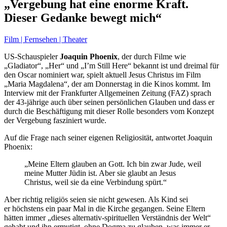
„Vergebung hat eine enorme Kraft.
Dieser Gedanke bewegt mich“
Film | Fernsehen | Theater
US-Schauspieler
Joaquin Phoenix
, der durch Filme wie
„Gladiator“, „Her“ und „I’m Still Here“ bekannt ist und dreimal für
den Oscar nominiert war, spielt aktuell Jesus Christus im Film
„Maria Magdalena“, der am Donnerstag in die Kinos kommt. Im
Interview mit der Frankfurter Allgemeinen Zeitung (FAZ) sprach
der 43-jährige auch über seinen persönlichen Glauben und dass er
durch die Beschäftigung mit dieser Rolle besonders vom Konzept
der Vergebung fasziniert wurde.
Auf die Frage nach seiner eigenen Religiosität, antwortet Joaquin
Phoenix:
„Meine Eltern glauben an Gott. Ich bin zwar Jude, weil
meine Mutter Jüdin ist. Aber sie glaubt an Jesus
Christus, weil sie da eine Verbindung spürt.“
Aber richtig religiös seien sie nicht gewesen. Als Kind sei
er höchstens ein paar Mal in die Kirche gegangen. Seine Eltern
hätten immer „dieses alternativ-spirituellen Verständnis der Welt“
gehabt und ihn ermutigt, ohne Dogma zu glauben, was immer er