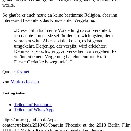
wollte.
So glaube er auch heute an keine bestimmte Religion, aber ihn
interessiert besonders das Konzept der Vergebung.
„Dieser Film hat meine Vorstellung davon verändert.
Ich dachte immer, sie sei für den am wichtigsten, dem
vergeben wird. Aber jetzt denke ich, es ist genau
umgekehrt. Derjenige, der vergibt, wird erleichtert.
Denn es ist so schwierig, zu verzeihen, zu vergeben. Es
verändert einen. Vergebung hat eine enorme Kraft.
Dieser Gedanke bewegt mich.“
Quelle:
faz.net
von
Markus Kosian
Eintrag teilen
Teilen auf Facebook
Teilen auf WhatsApp
https://promisglauben.de/wp-
content/uploads/2018/03/Joaquin_Phoenix_at_the_2018_Berlin_Film_
1118
817
Markus Kosian
https://promisglauben.de/wp-