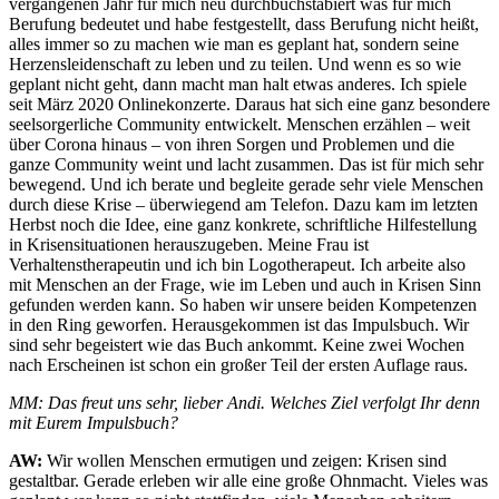
vergangenen Jahr für mich neu durchbuchstabiert was für mich
Berufung bedeutet und habe festgestellt, dass Berufung nicht heißt,
alles immer so zu machen wie man es geplant hat, sondern seine
Herzensleidenschaft zu leben und zu teilen. Und wenn es so wie
geplant nicht geht, dann macht man halt etwas anderes. Ich spiele
seit März 2020 Onlinekonzerte. Daraus hat sich eine ganz besondere
seelsorgerliche Community entwickelt. Menschen erzählen – weit
über Corona hinaus – von ihren Sorgen und Problemen und die
ganze Community weint und lacht zusammen. Das ist für mich sehr
bewegend. Und ich berate und begleite gerade sehr viele Menschen
durch diese Krise – überwiegend am Telefon. Dazu kam im letzten
Herbst noch die Idee, eine ganz konkrete, schriftliche Hilfestellung
in Krisensituationen herauszugeben. Meine Frau ist
Verhaltenstherapeutin und ich bin Logotherapeut. Ich arbeite also
mit Menschen an der Frage, wie im Leben und auch in Krisen Sinn
gefunden werden kann. So haben wir unsere beiden Kompetenzen
in den Ring geworfen. Herausgekommen ist das Impulsbuch. Wir
sind sehr begeistert wie das Buch ankommt. Keine zwei Wochen
nach Erscheinen ist schon ein großer Teil der ersten Auflage raus.
MM: Das freut uns sehr, lieber Andi. Welches Ziel verfolgt Ihr denn
mit Eurem Impulsbuch?
AW:
Wir wollen Menschen ermutigen und zeigen: Krisen sind
gestaltbar. Gerade erleben wir alle eine große Ohnmacht. Vieles was