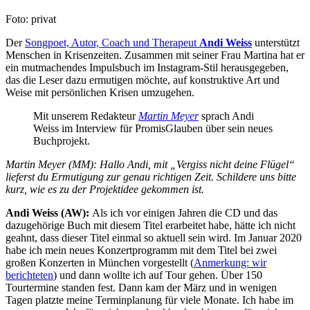
Foto: privat
Der
Songpoet, Autor, Coach und Therapeut
Andi Weiss
unterstützt
Menschen in Krisenzeiten. Zusammen mit seiner Frau Martina hat er
ein mutmachendes Impulsbuch im Instagram-Stil herausgegeben,
das die Leser dazu ermutigen möchte, auf konstruktive Art und
Weise mit persönlichen Krisen umzugehen.
Mit unserem Redakteur
Martin Meyer
sprach Andi
Weiss im Interview für PromisGlauben über sein neues
Buchprojekt.
Martin Meyer (MM): Hallo Andi, mit „Vergiss nicht deine Flügel“
lieferst du Ermutigung zur genau richtigen Zeit. Schildere uns bitte
kurz, wie es zu der Projektidee gekommen ist.
Andi Weiss (AW):
Als ich vor einigen Jahren die CD und das
dazugehörige Buch mit diesem Titel erarbeitet habe, hätte ich nicht
geahnt, dass dieser Titel einmal so aktuell sein wird. Im Januar 2020
habe ich mein neues Konzertprogramm mit dem Titel bei zwei
großen Konzerten in München vorgestellt (
Anmerkung: wir
berichteten
) und dann wollte ich auf Tour gehen. Über 150
Tourtermine standen fest. Dann kam der März und in wenigen
Tagen platzte meine Terminplanung für viele Monate. Ich habe im