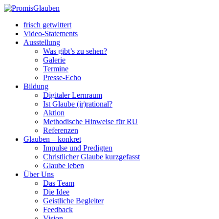
frisch getwittert
Video-Statements
Ausstellung
Was gibt’s zu sehen?
Galerie
Termine
Presse-Echo
Bildung
Digitaler Lernraum
Ist Glaube (ir)rational?
Aktion
Methodische Hinweise für RU
Referenzen
Glauben – konkret
Impulse und Predigten
Christlicher Glaube kurzgefasst
Glaube leben
Über Uns
Das Team
Die Idee
Geistliche Begleiter
Feedback
Vision