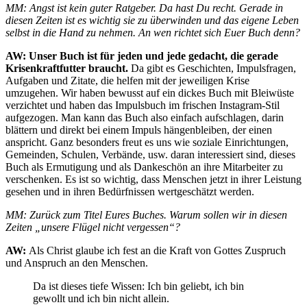
MM: Angst ist kein guter Ratgeber. Da hast Du recht. Gerade in
diesen Zeiten ist es wichtig sie zu überwinden und das eigene Leben
selbst in die Hand zu nehmen. An wen richtet sich Euer Buch denn?
AW: Unser Buch ist für jeden und jede gedacht, die gerade
Krisenkraftfutter braucht.
Da gibt es Geschichten, Impulsfragen,
Aufgaben und Zitate, die helfen mit der jeweiligen Krise
umzugehen. Wir haben bewusst auf ein dickes Buch mit Bleiwüste
verzichtet und haben das Impulsbuch im frischen Instagram-Stil
aufgezogen. Man kann das Buch also einfach aufschlagen, darin
blättern und direkt bei einem Impuls hängenbleiben, der einen
anspricht. Ganz besonders freut es uns wie soziale Einrichtungen,
Gemeinden, Schulen, Verbände, usw. daran interessiert sind, dieses
Buch als Ermutigung und als Dankeschön an ihre Mitarbeiter zu
verschenken. Es ist so wichtig, dass Menschen jetzt in ihrer Leistung
gesehen und in ihren Bedürfnissen wertgeschätzt werden.
MM: Zurück zum Titel Eures Buches. Warum sollen wir in diesen
Zeiten „unsere Flügel nicht vergessen“?
AW:
Als Christ glaube ich fest an die Kraft von Gottes Zuspruch
und Anspruch an den Menschen.
Da ist dieses tiefe Wissen: Ich bin geliebt, ich bin
gewollt und ich bin nicht allein.