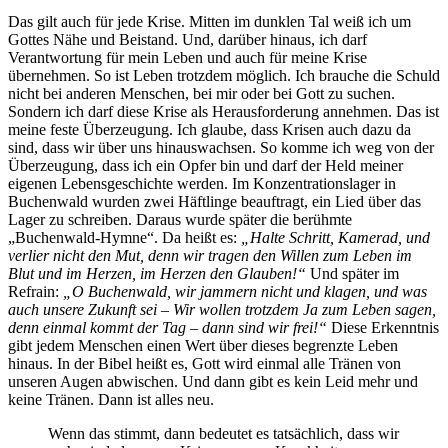
Das gilt auch für jede Krise. Mitten im dunklen Tal weiß ich um
Gottes Nähe und Beistand. Und, darüber hinaus, ich darf
Verantwortung für mein Leben und auch für meine Krise
übernehmen. So ist Leben trotzdem möglich. Ich brauche die Schuld
nicht bei anderen Menschen, bei mir oder bei Gott zu suchen.
Sondern ich darf diese Krise als Herausforderung annehmen. Das ist
meine feste Überzeugung. Ich glaube, dass Krisen auch dazu da
sind, dass wir über uns hinauswachsen. So komme ich weg von der
Überzeugung, dass ich ein Opfer bin und darf der Held meiner
eigenen Lebensgeschichte werden. Im Konzentrationslager in
Buchenwald wurden zwei Häftlinge beauftragt, ein Lied über das
Lager zu schreiben. Daraus wurde später die berühmte
„Buchenwald-Hymne“. Da heißt es:
„Halte Schritt, Kamerad, und
verlier nicht den Mut, denn wir tragen den Willen zum Leben im
Blut und im Herzen, im Herzen den Glauben!“
Und später im
Refrain:
„O Buchenwald, wir jammern nicht und klagen, und was
auch unsere Zukunft sei – Wir wollen trotzdem Ja zum Leben sagen,
denn einmal kommt der Tag – dann sind wir frei!“
Diese Erkenntnis
gibt jedem Menschen einen Wert über dieses begrenzte Leben
hinaus. In der Bibel heißt es, Gott wird einmal alle Tränen von
unseren Augen abwischen. Und dann gibt es kein Leid mehr und
keine Tränen. Dann ist alles neu.
Wenn das stimmt, dann bedeutet es tatsächlich, dass wir