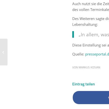
Auch nutzt sie die Ze
des vollen Terminkale
Des Weiteren sagte di
Lebenshaltung:
„In allem, wa
Ex-DDR-
Diese Einstellung sei 
Nationaltorwart Rene
Quelle:
presseportal.
Müller: „Ich bin froh,
dass ich Jesus in...
VON
MARKUS KOSIAN
Eintrag teilen