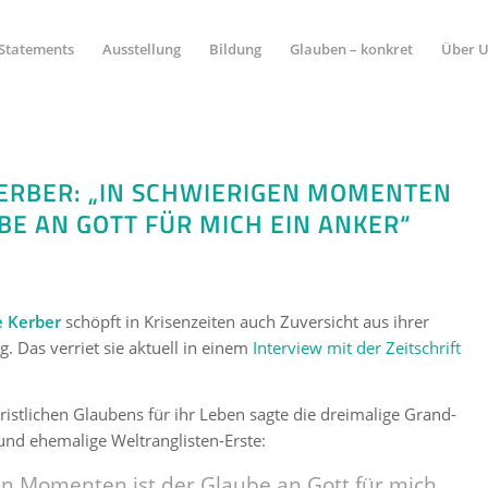
Statements
Ausstellung
Bildung
Glauben – konkret
Über 
ERBER: „IN SCHWIERIGEN MOMENTEN
UBE AN GOTT FÜR MICH EIN ANKER“
e Kerber
schöpft in Krisenzeiten auch Zuversicht aus ihrer
. Das verriet sie aktuell in einem
Interview mit der Zeitschrift
istlichen Glaubens für ihr Leben sagte die dreimalige Grand-
und ehemalige Weltranglisten-Erste:
en Momenten ist der Glaube an Gott für mich