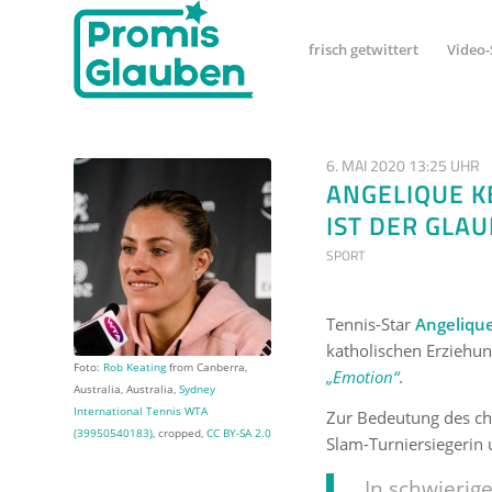
frisch getwittert
Video-
6. MAI 2020 13:25 UHR
ANGELIQUE K
IST DER GLA
SPORT
Tennis-Star
Angeliqu
katholischen Erziehung
Foto:
Rob Keating
from Canberra,
„Emotion“
.
Australia, Australia,
Sydney
International Tennis WTA
Zur Bedeutung des chr
(39950540183)
, cropped,
CC BY-SA 2.0
Slam-Turniersiegerin 
„In schwierig