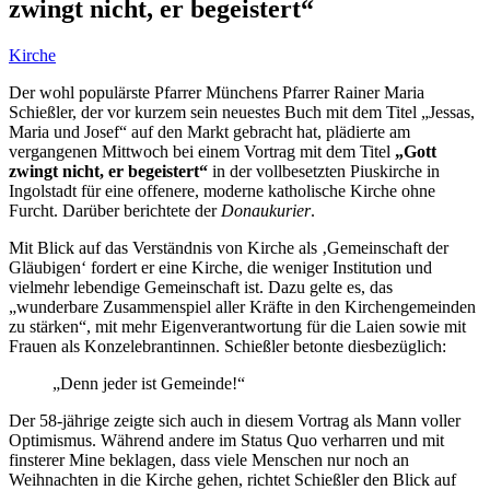
zwingt nicht, er begeistert“
Kirche
Der wohl populärste Pfarrer Münchens Pfarrer Rainer Maria
Schießler, der vor kurzem sein neuestes Buch mit dem Titel „Jessas,
Maria und Josef“ auf den Markt gebracht hat, plädierte am
vergangenen Mittwoch bei einem Vortrag mit dem Titel
„Gott
zwingt nicht, er begeistert“
in der vollbesetzten Piuskirche in
Ingolstadt für eine offenere, moderne katholische Kirche ohne
Furcht. Darüber berichtete der
Donaukurier
.
Mit Blick auf das Verständnis von Kirche als ‚Gemeinschaft der
Gläubigen‘ fordert er eine Kirche, die weniger Institution und
vielmehr lebendige Gemeinschaft ist. Dazu gelte es, das
„wunderbare Zusammenspiel aller Kräfte in den Kirchengemeinden
zu stärken“, mit mehr Eigenverantwortung für die Laien sowie mit
Frauen als Konzelebrantinnen. Schießler betonte diesbezüglich:
„Denn jeder ist Gemeinde!“
Der 58-jährige zeigte sich auch in diesem Vortrag als Mann voller
Optimismus. Während andere im Status Quo verharren und mit
finsterer Mine beklagen, dass viele Menschen nur noch an
Weihnachten in die Kirche gehen, richtet Schießler den Blick auf