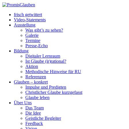
frisch getwittert
Video-Statements
Ausstellung
Was gibt’s zu sehen?
Galerie
Termine
Presse-Echo
Bildung
Digitaler Lernraum
Ist Glaube (ir)rational?
Aktion
Methodische Hinweise für RU
Referenzen
Glauben – konkret
Impulse und Predigten
Christlicher Glaube kurzgefasst
Glaube leben
Über Uns
Das Team
Die Idee
Geistliche Begleiter
Feedback
Vision