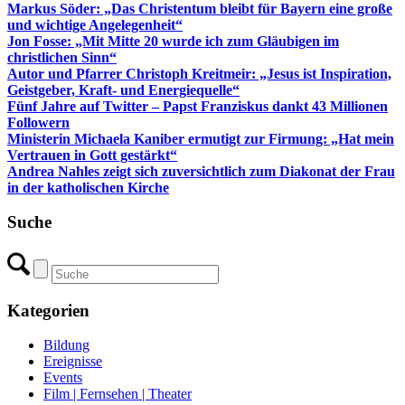
Markus Söder: „Das Christentum bleibt für Bayern eine große
und wichtige Angelegenheit“
Jon Fosse: „Mit Mitte 20 wurde ich zum Gläubigen im
christlichen Sinn“
Autor und Pfarrer Christoph Kreitmeir: „Jesus ist Inspiration,
Geistgeber, Kraft- und Energiequelle“
Fünf Jahre auf Twitter – Papst Franziskus dankt 43 Millionen
Followern
Ministerin Michaela Kaniber ermutigt zur Firmung: „Hat mein
Vertrauen in Gott gestärkt“
Andrea Nahles zeigt sich zuversichtlich zum Diakonat der Frau
in der katholischen Kirche
Suche
Kategorien
Bildung
Ereignisse
Events
Film | Fernsehen | Theater