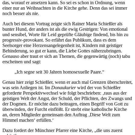
das, worauf er ansetzen kann. So sei es schon in Ordnung, wenn
einer nur an Weihnachten in die Kirche gehe. Denn das sei immer
noch besser als nie.
Auch bei diesem Vortrag zeigte sich Rainer Maria Schießler als
bunter Hund, der anders ist als die ewig Gestrigen: Von emotional
und sensibel, Worte für Leid geprüfte Gläubige findend, bis hin zu
progressiv-provokant. So erfährt das Publikum, dass es dem
Seelsorger eine Herzensangelegenheit ist, Kindern mit geistiger
Behinderung, so gut er kann, die Liebe Gottes näherzubringen.
Genauso aber traut er sich an Themen, die gegenwärtig (noch) tabu
erscheinen und sagt:
„Ich segne seit 30 Jahren homosexuelle Paare.“
Genau hier zeigt Schießler, wenn er auch mal Grenzen überschreitet,
was sein Anliegen ist. Im
Donaukurier
wird der von Schießler
geforderte Perspektivwechsel wie folgt beschrieben: ‚raus aus der
geistigen Welt der Angst, der Schuld, der Pflichten, des Zwangs und
der Dogmen. Er möchte dazu beitragen, einen Begriff von Gott zu
überwinden, der Furcht einflößt. Er strebt eine katholische Kirche
an, deren Mitglieder gemeinsam den Auftrag ‚Diese Welt zum
Himmel machen‘ erfüllen.‘
Dazu fordert der Münchner Pfarrer eine Kirche, „die uns zuerst