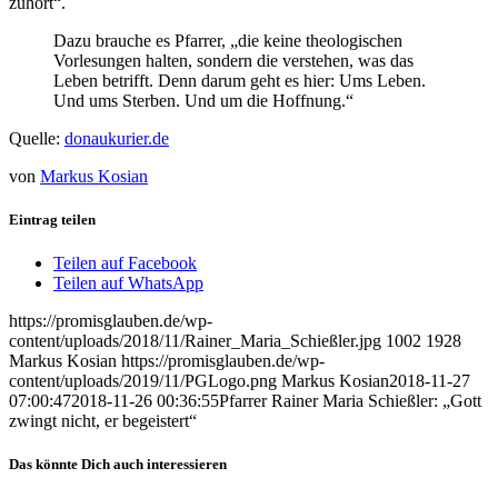
zuhört“.
Dazu brauche es Pfarrer, „die keine theologischen
Vorlesungen halten, sondern die verstehen, was das
Leben betrifft. Denn darum geht es hier: Ums Leben.
Und ums Sterben. Und um die Hoffnung.“
Quelle:
donaukurier.de
von
Markus Kosian
Eintrag teilen
Teilen auf Facebook
Teilen auf WhatsApp
https://promisglauben.de/wp-
content/uploads/2018/11/Rainer_Maria_Schießler.jpg
1002
1928
Markus Kosian
https://promisglauben.de/wp-
content/uploads/2019/11/PGLogo.png
Markus Kosian
2018-11-27
07:00:47
2018-11-26 00:36:55
Pfarrer Rainer Maria Schießler: „Gott
zwingt nicht, er begeistert“
Das könnte Dich auch interessieren