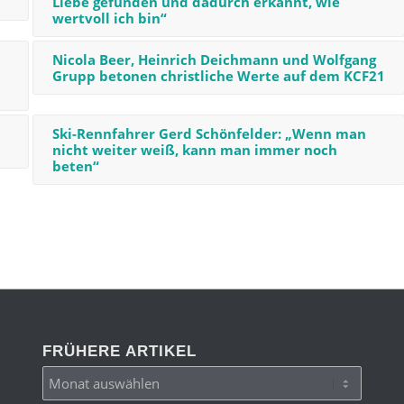
Liebe gefunden und dadurch erkannt, wie
wertvoll ich bin“
Nicola Beer, Heinrich Deichmann und Wolfgang
Grupp betonen christliche Werte auf dem KCF21
Ski-Rennfahrer Gerd Schönfelder: „Wenn man
nicht weiter weiß, kann man immer noch
beten“
FRÜHERE ARTIKEL