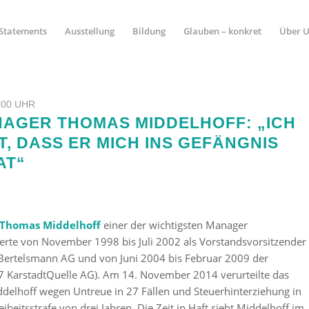
Statements
Ausstellung
Bildung
Glauben – konkret
Über 
:00 UHR
NAGER THOMAS MIDDELHOFF: „ICH
, DASS ER MICH INS GEFÄNGNIS
AT“
Thomas Middelhoff
einer der wichtigsten Manager
erte von November 1998 bis Juli 2002 als Vorstandsvorsitzender
ertelsmann AG und von Juni 2004 bis Februar 2009 der
7 KarstadtQuelle AG). Am 14. November 2014 verurteilte das
delhoff wegen Untreue in 27 Fällen und Steuerhinterziehung in
reiheitsstrafe von drei Jahren. Die Zeit in Haft sieht Middelhoff im