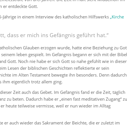
n er entdeckte Gott.
-Jährige in einem Interview des katholischen Hilfswerks
„Kirche
tt, dass er mich ins Gefängnis geführt hat.“
atholischen Glauben erzogen wurde, hatte eine Beziehung zu Got
n seinem leben gespielt. Im Gefängnis begann er sich mit der Bibe
and Gott. Noch nie habe er sich Gott so nahe gefühlt wie in dieser
eim Lesen der biblischen Geschichten reflektierte er sein
hichte im Alten Testament bewegte ihn besonders. Denn dadurch
s ihm eigentlich trotz allem ging.
ieser Zeit auch das Gebet. Im Gefängnis fand er die Zeit, täglich
nz zu beten. Dadurch habe er „einen fast meditativen Zugang“ z
r heute teilweise vermisse, weil er nun wieder im Alltag
e er auch wieder das Sakrament der Beichte, die er zuletzt im