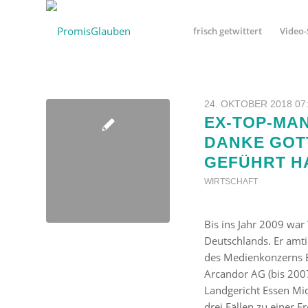
frisch getwittert
Video-
24. OKTOBER 2018 07
EX-TOP-MA
DANKE GOTT
GEFÜHRT H
WIRTSCHAFT
Bis ins Jahr 2009 war
Deutschlands. Er amti
des Medienkonzerns B
Arcandor AG (bis 200
Landgericht Essen Mid
drei Fällen zu einer F