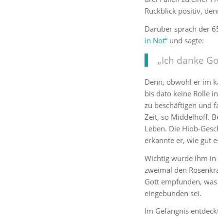
Rückblick positiv, den
Darüber sprach der 65
in Not“
und sagte:
„Ich danke Go
Denn, obwohl er im k
bis dato keine Rolle i
zu beschäftigen und f
Zeit, so Middelhoff. B
Leben. Die Hiob-Gesc
erkannte er, wie gut e
Wichtig wurde ihm in d
zweimal den Rosenkra
Gott empfunden, was e
eingebunden sei.
Im Gefängnis entdeckt