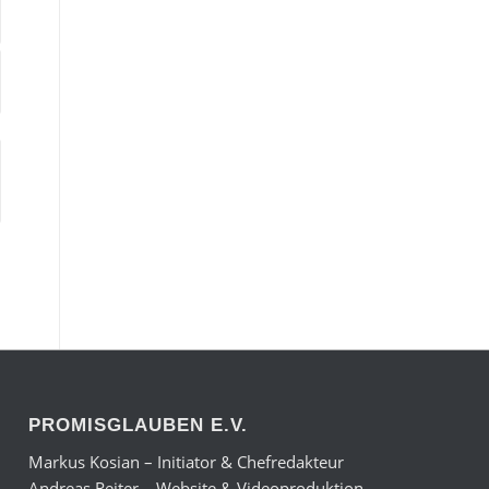
PROMISGLAUBEN E.V.
Markus Kosian – Initiator & Chefredakteur
Andreas Reiter – Website & Videoproduktion