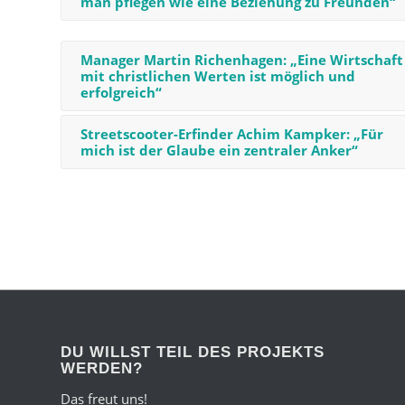
man pflegen wie eine Beziehung zu Freunden“
Manager Martin Richenhagen: „Eine Wirtschaft
mit christlichen Werten ist möglich und
erfolgreich“
Streetscooter-Erfinder Achim Kampker: „Für
mich ist der Glaube ein zentraler Anker“
DU WILLST TEIL DES PROJEKTS
WERDEN?
Das freut uns!