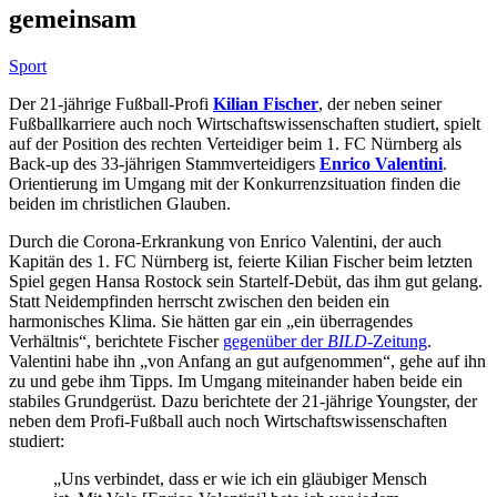
gemeinsam
Sport
Der 21-jährige Fußball-Profi
Kilian Fischer
, der neben seiner
Fußballkarriere auch noch Wirtschaftswissenschaften studiert, spielt
auf der Position des rechten Verteidiger beim 1. FC Nürnberg als
Back-up des 33-jährigen Stammverteidigers
Enrico Valentini
.
Orientierung im Umgang mit der Konkurrenzsituation finden die
beiden im christlichen Glauben.
Durch die Corona-Erkrankung von Enrico Valentini, der auch
Kapitän des 1. FC Nürnberg ist, feierte Kilian Fischer beim letzten
Spiel gegen Hansa Rostock sein Startelf-Debüt, das ihm gut gelang.
Statt Neidempfinden herrscht zwischen den beiden ein
harmonisches Klima. Sie hätten gar ein „ein überragendes
Verhältnis“, berichtete Fischer
gegenüber der
BILD
-Zeitung
.
Valentini habe ihn „von Anfang an gut aufgenommen“, gehe auf ihn
zu und gebe ihm Tipps. Im Umgang miteinander haben beide ein
stabiles Grundgerüst. Dazu berichtete der 21-jährige Youngster, der
neben dem Profi-Fußball auch noch Wirtschaftswissenschaften
studiert:
„Uns verbindet, dass er wie ich ein gläubiger Mensch