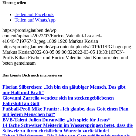
Eintrag teilen
Teilen auf Facebook
Teilen auf WhatsApp
https://promisglauben.de/wp-
content/uploads/2022/03/Enrico_Valentini-1-scaled-
e1646471976743.jpeg
1809
1920
Markus Kosian
https://promisglauben.de/wp-content/uploads/2019/11/PGLogo.png
Markus Kosian
2022-03-05 09:00:32
2022-03-05 10:33:16
FCN-
Profis Kilian Fischer und Enrico Valentini sind Konkurrenten und
beten gemeinsam
Das könnte Dich auch interessieren
Florian Silbereisen: „Ich bin ein gläubiger Mensch. Das gibt
mir Halt und Kraft“
Giovanni Zarrella wendete sich im steckengebliebenen
Fahrstuhl an Gott
Fußball-Profi Mike Frantz: „Ich glaube, dass Gott einen Plan
mit jedem Menschen hat“
BVB-Talent Julien Duranville: „Ich spiele für Jesus“
14-fache Schweizer Meisterin im Wasserspringen betet, dass die
Schweiz zu ihren christlichen Wurzeln zurückfindet