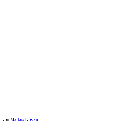
Sieh dir diesen Beitrag auf Instagram an
Ein Beitrag geteilt von Fußball mit Vision (@fussballmitvision)
von
Markus Kosian