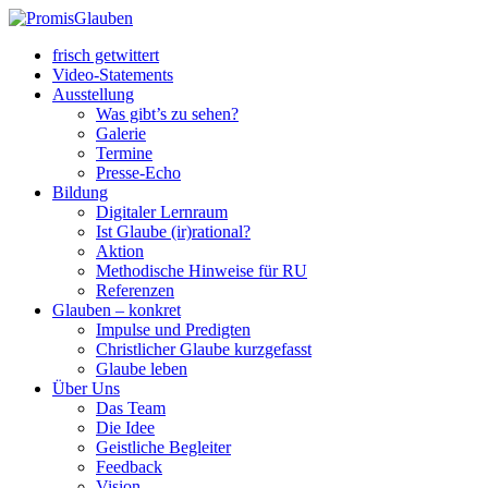
frisch getwittert
Video-Statements
Ausstellung
Was gibt’s zu sehen?
Galerie
Termine
Presse-Echo
Bildung
Digitaler Lernraum
Ist Glaube (ir)rational?
Aktion
Methodische Hinweise für RU
Referenzen
Glauben – konkret
Impulse und Predigten
Christlicher Glaube kurzgefasst
Glaube leben
Über Uns
Das Team
Die Idee
Geistliche Begleiter
Feedback
Vision