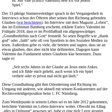
ist. Mit Vale [Enrico Valentini] bete ich vor jedem
Spiel.“
Der 33-jährige Stammverteidiger sprach in der Vergangenheit in
Interviews schon des Öfteren über seinen ihm Richtung gebenden
Glauben (
wir berichteten
). Im Interview mit dem Magazin „Leben“,
das im Erzbistum Bamberg erscheint, erklärte Enrico Valentini im
Frühjahr 2018, dass er im Profifußball ein allgegenwärtiges
„Grundbedürfnis nach Gott“ feststellt. So seien Begriffe wie „thank
god“ oder „faith“ sehr oft von Sportlern in den Sozialen Medien zu
lesen. Außerdem gebe es viele, die beteten und sagten, dass sie an
etwas glauben, dies aber nicht klar definierten. Dagegen kann
Valentini das Fundament seines Glaubens klar benennen. Dazu
sagte er:
„Seit sechs Jahren ist der Glaube an Jesus mein Anker,
und ich fühle mich geliebt, auch wenn ich ein Spiel
verliere oder es privat mal nicht gut läuft.“
Diese Grundhaltung gibt ihm Orientierung und Richtung im
Umgang mit anderen, wie aktuell mit seinem Konkurrenten auf der
Rechtsverteidigerposition beim 1. FC Nürnberg.
Zum Wendepunkt in seinem Leben sei es im Jahr 2012 gekommen,
berichtete Valentini im Leben-Interview weiter. Obwohl im Alltag
„alles in Ordnung“ gewesen sei, habe er eine tiefe Leere gespürt.