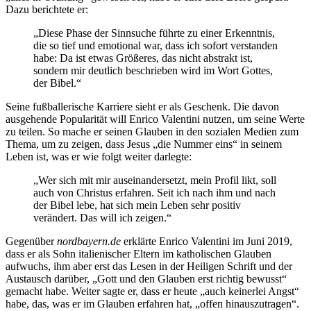
Dazu berichtete er:
„Diese Phase der Sinnsuche führte zu einer Erkenntnis,
die so tief und emotional war, dass ich sofort verstanden
habe: Da ist etwas Größeres, das nicht abstrakt ist,
sondern mir deutlich beschrieben wird im Wort Gottes,
der Bibel.“
Seine fußballerische Karriere sieht er als Geschenk. Die davon
ausgehende Popularität will Enrico Valentini nutzen, um seine Werte
zu teilen. So mache er seinen Glauben in den sozialen Medien zum
Thema, um zu zeigen, dass Jesus „die Nummer eins“ in seinem
Leben ist, was er wie folgt weiter darlegte:
„Wer sich mit mir auseinandersetzt, mein Profil likt, soll
auch von Christus erfahren. Seit ich nach ihm und nach
der Bibel lebe, hat sich mein Leben sehr positiv
verändert. Das will ich zeigen.“
Gegenüber
nordbayern.de
erklärte Enrico Valentini im Juni 2019,
dass er als Sohn italienischer Eltern im katholischen Glauben
aufwuchs, ihm aber erst das Lesen in der Heiligen Schrift und der
Austausch darüber, „Gott und den Glauben erst richtig bewusst“
gemacht habe. Weiter sagte er, dass er heute „auch keinerlei Angst“
habe, das, was er im Glauben erfahren hat, „offen hinauszutragen“.