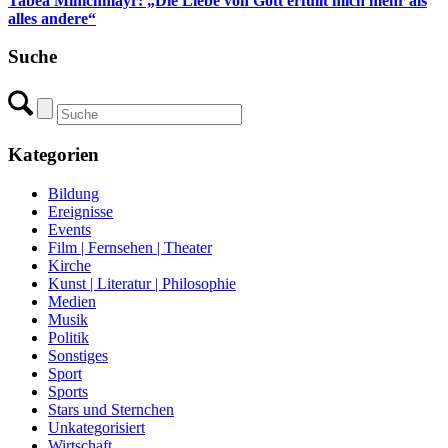
Tabea Minichmayr: „Die Liebe von Gott erfüllt mich mehr als
alles andere“
Suche
Kategorien
Bildung
Ereignisse
Events
Film | Fernsehen | Theater
Kirche
Kunst | Literatur | Philosophie
Medien
Musik
Politik
Sonstiges
Sport
Sports
Stars und Sternchen
Unkategorisiert
Wirtschaft