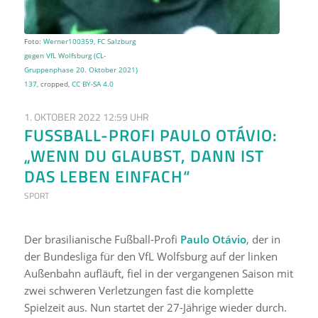
Foto:
Werner100359
,
FC Salzburg
gegen VfL Wolfsburg (CL-
Gruppenphase 20. Oktober 2021)
137
, cropped,
CC BY-SA 4.0
1. OKTOBER 2022 12:59 UHR
FUSSBALL-PROFI PAULO OTÁVIO: „
WENN DU GLAUBST, DANN IST D
AS LEBEN EINFACH“
SPORT
Der brasilianische Fußball-Profi
Paulo Otávio
, der in
der Bundesliga für den VfL Wolfsburg auf der linken
Außenbahn aufläuft, fiel in der vergangenen Saison mit
zwei schweren Verletzungen fast die komplette
Spielzeit aus. Nun startet der 27-Jährige wieder durch.