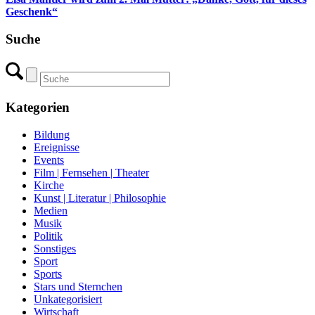
Geschenk“
Suche
Kategorien
Bildung
Ereignisse
Events
Film | Fernsehen | Theater
Kirche
Kunst | Literatur | Philosophie
Medien
Musik
Politik
Sonstiges
Sport
Sports
Stars und Sternchen
Unkategorisiert
Wirtschaft