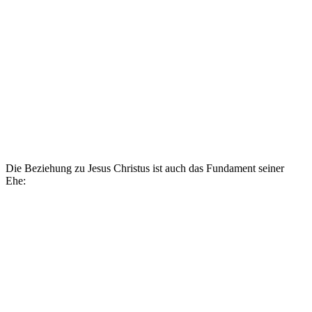
This morning I sit in the presence of Jesus. The one who
found me in my dirt. The one who called me by name, the
one who set me free from my old ways. He is my savior and
my redeemer. I will never be the same.
Justin Bieber
May 7, 2020 at 7:09am PDT
Die Beziehung zu Jesus Christus ist auch das Fundament seiner
Ehe: