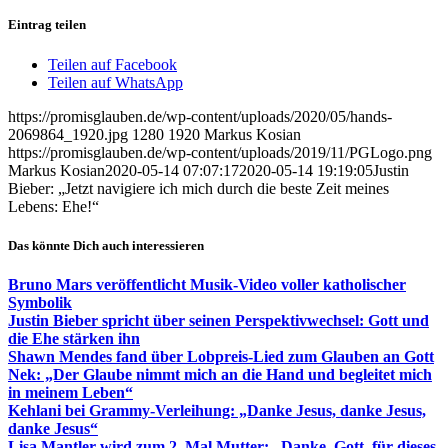
Eintrag teilen
Teilen auf Facebook
Teilen auf WhatsApp
https://promisglauben.de/wp-content/uploads/2020/05/hands-
2069864_1920.jpg
1280
1920
Markus Kosian
https://promisglauben.de/wp-content/uploads/2019/11/PGLogo.png
Markus Kosian
2020-05-14 07:07:17
2020-05-14 19:19:05
Justin
Bieber: „Jetzt navigiere ich mich durch die beste Zeit meines
Lebens: Ehe!“
Das könnte Dich auch interessieren
Bruno Mars veröffentlicht Musik-Video voller katholischer
Symbolik
Justin Bieber spricht über seinen Perspektivwechsel: Gott und
die Ehe stärken ihn
Shawn Mendes fand über Lobpreis-Lied zum Glauben an Gott
Nek: „Der Glaube nimmt mich an die Hand und begleitet mich
in meinem Leben“
Kehlani bei Grammy-Verleihung: „Danke Jesus, danke Jesus,
danke Jesus“
Lisa Mantler wird zum 2. Mal Mutter: „Danke, Gott, für dieses