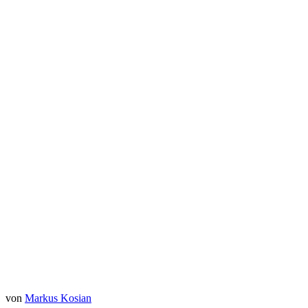
View this post on Instagram
My best friend
Justin Bieber
Apr 12, 2020 at 7:00pm PDT
von
Markus Kosian