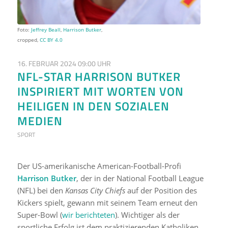
Foto:
Jeffrey Beall
,
Harrison Butker
,
cropped,
CC BY 4.0
16. FEBRUAR 2024 09:00 UHR
NFL-STAR HARRISON BUTKER
INSPIRIERT MIT WORTEN VON
HEILIGEN IN DEN SOZIALEN
MEDIEN
SPORT
Der US-amerikanische American-Football-Profi
Harrison Butker
, der in der National Football League
(NFL) bei den
Kansas City Chiefs
auf der Position des
Kickers spielt, gewann mit seinem Team erneut den
Super-Bowl (
wir berichteten
). Wichtiger als der
sportliche Erfolg ist dem praktizierenden Katholiken