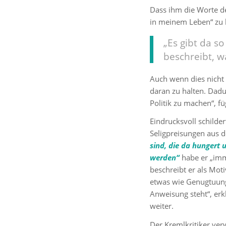
Dass ihm die Worte d
in meinem Leben“ zu 
„Es gibt da s
beschreibt, w
Auch wenn dies nicht
daran zu halten. Dadur
Politik zu machen“, fü
Eindrucksvoll schilde
Seligpreisungen aus 
sind, die da hungert 
werden“
habe er „imm
beschreibt er als Moti
etwas wie Genugtuung,
Anweisung steht“, erk
weiter.
Der Kremlkritiker ver