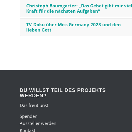
Christoph Baumgarter: „Das Gebet gibt mir vie
Kraft für die nächsten Aufgaben“
TV-Doku über Miss Germany 2023 und den
lieben Gott
DU WILLST TEIL DES PROJEKTS
WERDEN?
Das freut uns!
Spenden
Aussteller werden
Kontakt