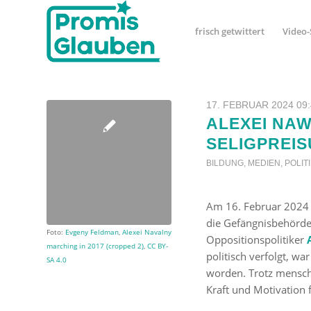
frisch getwittert
Video-
17. FEBRUAR 2024 09
ALEXEI NA
SELIGPREI
BILDUNG
,
MEDIEN
,
POLIT
Am 16. Februar 2024 
die Gefängnisbehörden
Foto:
Evgeny Feldman
,
Alexei Navalny
Oppositionspolitiker
marching in 2017 (cropped 2)
,
CC BY-
politisch verfolgt, wa
SA 4.0
worden. Trotz mensch
Kraft und Motivation 