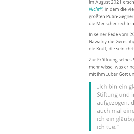
Im August 2021 ersc
Nicht!“
, in dem die vi
größten Putin-Gegner 
die Menschenrechte a
In seiner Rede vom 2
Nawalny die Gerechtig
die Kraft, die sein ch
Zur Eröffnung seines 
mehr wisse, was er noc
mit ihm „über Gott un
„Ich bin ein 
Stiftung und
aufgezogen, d
auch mal einer
ich ein gläub
ich tue.“