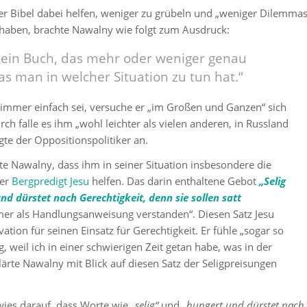
er Bibel dabei helfen, weniger zu grübeln und „weniger Dilemma
haben, brachte Nawalny wie folgt zum Ausdruck:
o ein Buch, das mehr oder weniger genau
as man in welcher Situa­tion zu tun hat.“
 immer einfach sei, versuche er „im Großen und Ganzen“ sich
ch falle es ihm „wohl leichter als vielen anderen, in Russland
gte der Oppositionspolitiker an.
rte Nawalny, dass ihm in seiner Situation insbesondere die
der
Bergpredigt Jesu
helfen. Das darin enthaltene Gebot
„Selig
und dürstet nach Gerechtigkeit, denn sie sollen satt
er als Handlungsanwei­sung verstanden“. Diesen Satz Jesu
vation für seinen Einsatz für Gerechtigkeit. Er fühle „so­gar so
 weil ich in einer schwierigen Zeit getan habe, was in der
lärte Nawalny mit Blick auf diesen Satz der Seligpreisungen
wies darauf, dass Worte wie
„selig“
und
„hungert und dürstet nach