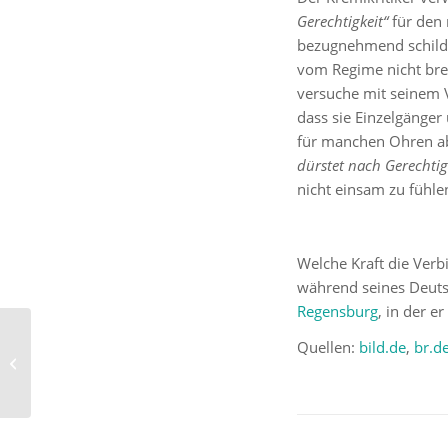
Gerechtigkeit“
für den 
bezugnehmend schilder
vom Regime nicht brec
versuche mit seinem 
dass sie Einzelgänger
für manchen Ohren ab
dürstet nach Gerechtig
nicht einsam zu fühle
Welche Kraft die Verb
während seines Deut
Regensburg
, in der e
NFL-Star Harrison
Quellen:
bild.de
,
br.d
Butker inspiriert mit
Worten von Heiligen in
den sozialen...