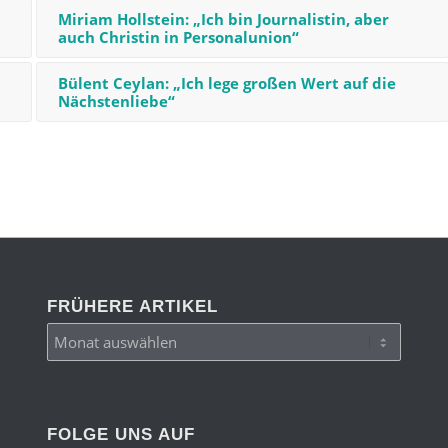
l
Miriam Hollstein: „Ich bin Journalistin, aber
auch Christin in Personalunion“
Bülent Ceylan: „Ich lege großen Wert auf die
Nächstenliebe“
FRÜHERE ARTIKEL
FOLGE UNS AUF