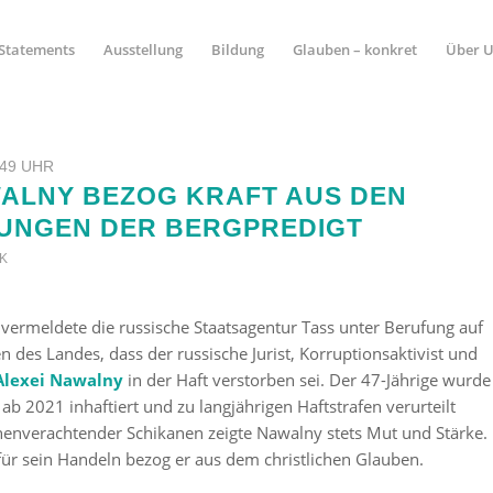
Statements
Ausstellung
Bildung
Glauben – konkret
Über 
:49 UHR
WALNY BEZOG KRAFT AUS DEN
SUNGEN DER BERGPREDIGT
IK
vermeldete die russische Staatsagentur Tass unter Berufung auf
 des Landes, dass der russische Jurist, Korruptionsaktivist und
Alexei Nawalny
in der Haft verstorben sei. Der 47-Jährige wurde
r ab 2021 inhaftiert und zu langjährigen Haftstrafen verurteilt
enverachtender Schikanen zeigte Nawalny stets Mut und Stärke.
für sein Handeln bezog er aus dem christlichen Glauben.