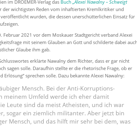
hien im DROEMER-Verlag das
Buch
„Alexei Nawalny – Schweigt
er der wichtigsten Reden vom inhaftierten Kremlkritiker und
veröffentlicht wurden, die dessen unerschütterlichen Einsatz für
ufzeigen.
0. Februar 2021 vor dem Moskauer Stadtgericht verband Alexei
keitsfrage mit seinem Glauben an Gott und schilderte dabei auc
ristlicher Glaube ihm gab.
Schlusswortes erklärte Nawalny dem Richter, dass er gar nicht
h sagen solle. Daraufhin stellte er die rhetorische Frage, ob er
d Erlösung“ sprechen solle. Dazu bekannte Alexei Nawalny:
gläubiger Mensch. Bei der Anti-Korruptions-
 in meinem Umfeld werde ich eher damit
ie Leute sind da meist Atheisten, und ich war
, sogar ein ziemlich militanter. Aber jetzt bin
i­ger Mensch, und das hilft mir sehr bei dem, was