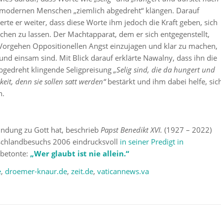
modernen Menschen „ziemlich abgedreht“ klängen. Darauf
te er weiter, dass diese Worte ihm jedoch die Kraft geben, sich
hen zu lassen. Der Machtapparat, dem er sich entgegenstellt,
Vorgehen Oppositionellen Angst einzujagen und klar zu machen,
 und einsam sind. Mit Blick darauf erklärte Nawalny, dass ihn die
gedreht klingende Seligpreisung
„Selig sind, die da hungert und
keit, denn sie sollen satt werden“
bestärkt und ihm dabei helfe, sic
n.
indung zu Gott hat, beschrieb
Papst Benedikt XVI.
(1927 – 2022)
schlandbesuchs 2006 eindrucksvoll
in seiner Predigt in
r betonte:
„Wer glaubt ist nie allein.“
e
,
droemer-knaur.de
,
zeit.de
,
vaticannews.va