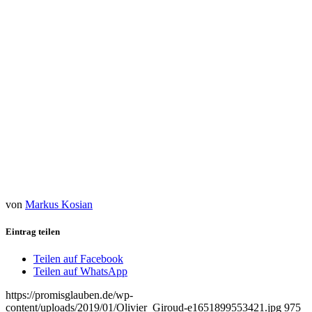
Ein Beitrag geteilt von Shalom World News (@shalomworldnews)
von
Markus Kosian
Eintrag teilen
Teilen auf Facebook
Teilen auf WhatsApp
https://promisglauben.de/wp-
content/uploads/2019/01/Olivier_Giroud-e1651899553421.jpg
975