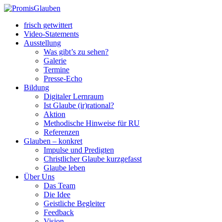
frisch getwittert
Video-Statements
Ausstellung
Was gibt’s zu sehen?
Galerie
Termine
Presse-Echo
Bildung
Digitaler Lernraum
Ist Glaube (ir)rational?
Aktion
Methodische Hinweise für RU
Referenzen
Glauben – konkret
Impulse und Predigten
Christlicher Glaube kurzgefasst
Glaube leben
Über Uns
Das Team
Die Idee
Geistliche Begleiter
Feedback
Vision