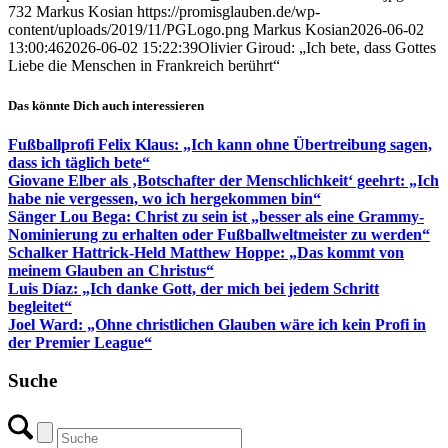
732
Markus Kosian
https://promisglauben.de/wp-
content/uploads/2019/11/PGLogo.png
Markus Kosian
2026-06-02
13:00:46
2026-06-02 15:22:39
Olivier Giroud: „Ich bete, dass Gottes
Liebe die Menschen in Frankreich berührt“
Das könnte Dich auch interessieren
Fußballprofi Felix Klaus: „Ich kann ohne Übertreibung sagen,
dass ich täglich bete“
Giovane Elber als ‚Botschafter der Menschlichkeit‘ geehrt: „Ich
habe nie vergessen, wo ich hergekommen bin“
Sänger Lou Bega: Christ zu sein ist „besser als eine Grammy-
Nominierung zu erhalten oder Fußballweltmeister zu werden“
Schalker Hattrick-Held Matthew Hoppe: „Das kommt von
meinem Glauben an Christus“
Luis Díaz: „Ich danke Gott, der mich bei jedem Schritt
begleitet“
Joel Ward: „Ohne christlichen Glauben wäre ich kein Profi in
der Premier League“
Suche