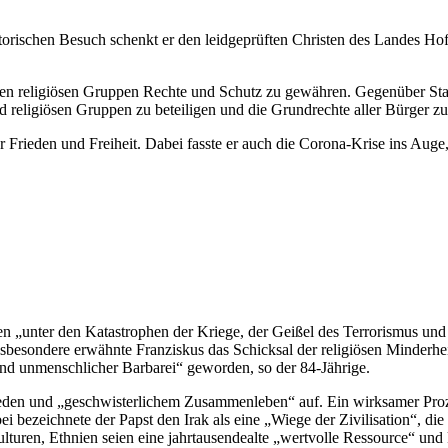
historischen Besuch schenkt er den leidgeprüften Christen des Landes Ho
llen religiösen Gruppen Rechte und Schutz zu gewähren. Gegenüber Staa
nd religiösen Gruppen zu beteiligen und die Grundrechte aller Bürger zu
r Frieden und Freiheit. Dabei fasste er auch die Corona-Krise ins Auge,
en „unter den Katastrophen der Kriege, der Geißel des Terrorismus und 
besondere erwähnte Franziskus das Schicksal der religiösen Minderheit 
und unmenschlicher Barbarei“ geworden, so der 84-Jährige.
ieden und „geschwisterlichem Zusammenleben“ auf. Ein wirksamer Proze
bei bezeichnete der Papst den Irak als eine „Wiege der Zivilisation“,
uren, Ethnien seien eine jahrtausendealte „wertvolle Ressource“ und ke