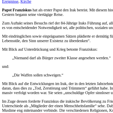
Ereignisse
,
Kirche
Papst Franziskus
hat als erster Papst den Irak bereist. Mit diesem 
Gestern begann seine viertägige Reise.
Zum Auftakt seines Besuchs rief der 84-Jährige Iraks Führung auf, a
es von entscheidender Notwendigkeit sei, alle politischen, sozialen u
Mit eindringlichen sowie einprägsamen Sätzen plädierte er demütig fü
Lebensstile, den Sinn unserer Existenz zu überdenken“.
Mit Blick auf Unterdrückung und Krieg betonte Franziskus:
„Niemand darf als Bürger zweiter Klasse angesehen werden.“
und:
„Die Waffen sollen schweigen.“
Mit Blick auf die Entwicklungen im Irak, der in den letzten Jahrzehnt
daran, dass dies zu „Tod, Zerstörung und Trümmern“ geführt habe. Ins
massiv verfolgt worden war. Sie seien „unschuldige Opfer sinnloser 
Im Zuge dessen forderte Franziskus die irakische Bevölkerung zu Fr
Unterschiede als „Mitglieder der einen Menschheitsfamilie“ sehe. Da
Muslime eng miteinander verbinde. Die verschiedenen Religionen, Kult