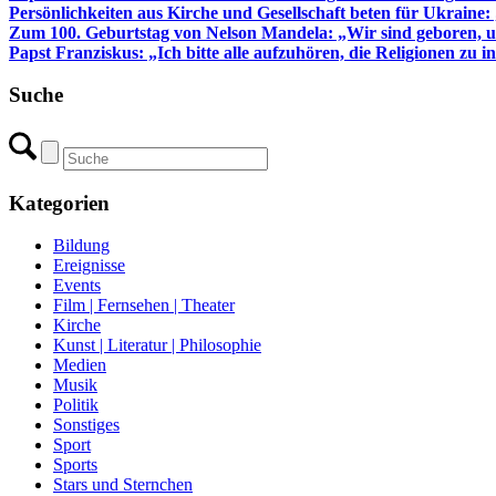
Persönlichkeiten aus Kirche und Gesellschaft beten für Ukraine:
Zum 100. Geburtstag von Nelson Mandela: „Wir sind geboren, u
Papst Franziskus: „Ich bitte alle aufzuhören, die Religionen zu i
Suche
Kategorien
Bildung
Ereignisse
Events
Film | Fernsehen | Theater
Kirche
Kunst | Literatur | Philosophie
Medien
Musik
Politik
Sonstiges
Sport
Sports
Stars und Sternchen