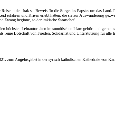
 Reise in den Irak sei Beweis für die Sorge des Papstes um das Land. D
el Leid erfahren und Krisen erlebt hätten, die sie zur Auswanderung gez
e Zwang beginne, so der irakische Staatschef.
 den höchsten Lehrautoritäten im sunnitischen Islam gehört und gem
s „eine Botschaft von Frieden, Solidarität und Unterstützung für alle I
1, zum Angelusgebet in der syrisch-katholischen Kathedrale von Karako