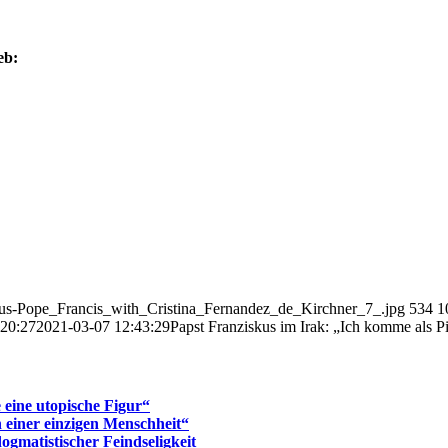
eb:
skus-Pope_Francis_with_Cristina_Fernandez_de_Kirchner_7_.jpg
534
1
:20:27
2021-03-07 12:43:29
Papst Franziskus im Irak: „Ich komme als P
eine utopische Figur“
n einer einzigen Menschheit“
ogmatistischer Feindseligkeit