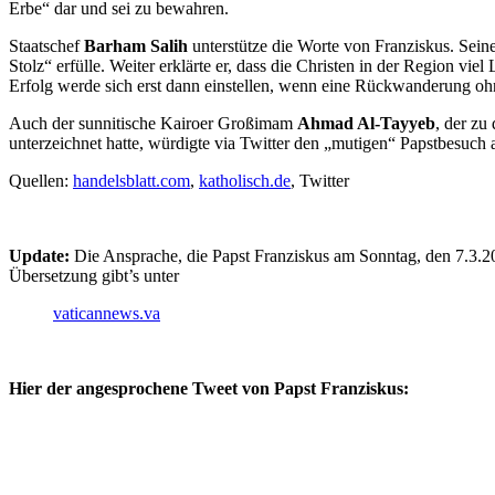
Erbe“ dar und sei zu bewahren.
Staatschef
Barham Salih
unterstütze die Worte von Franziskus. Seine
Stolz“ erfülle. Weiter erklärte er, dass die Christen in der Region vi
Erfolg werde sich erst dann einstellen, wenn eine Rückwanderung ohn
Auch der sunnitische Kairoer Großimam
Ahmad Al-Tayyeb
, der zu
unterzeichnet hatte, würdigte via Twitter den „mutigen“ Papstbesuch al
Quellen:
handelsblatt.com
,
katholisch.de
, Twitter
Update:
Die Ansprache, die Papst Franziskus am Sonntag, den 7.3.202
Übersetzung gibt’s unter
vaticannews.va
Hier der angesprochene Tweet von Papst Franziskus: