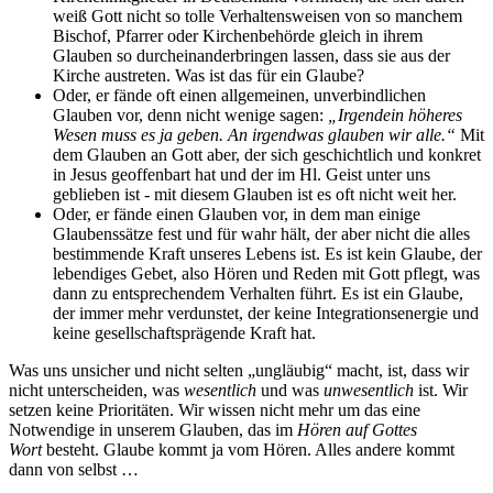
weiß Gott nicht so tolle Verhaltensweisen von so manchem
Bischof, Pfarrer oder Kirchenbehörde gleich in ihrem
Glauben so durcheinanderbringen lassen, dass sie aus der
Kirche austreten. Was ist das für ein Glaube?
Oder, er fände oft einen allgemeinen, unverbindlichen
Glauben vor, denn nicht wenige sagen:
„Irgendein höheres
Wesen muss es ja geben. An irgendwas glauben wir alle.“
Mit
dem Glauben an Gott aber, der sich geschichtlich und konkret
in Jesus geoffenbart hat und der im Hl. Geist unter uns
geblieben ist ‑ mit diesem Glauben ist es oft nicht weit her.
Oder, er fände einen Glauben vor, in dem man einige
Glaubenssätze fest und für wahr hält, der aber nicht die alles
bestimmende Kraft unseres Lebens ist. Es ist kein Glaube, der
lebendiges Gebet, also Hören und Reden mit Gott pflegt, was
dann zu entsprechendem Verhalten führt. Es ist ein Glaube,
der immer mehr verdunstet, der keine Integrationsenergie und
keine gesellschaftsprägende Kraft hat.
Was uns unsicher und nicht selten „ungläubig“ macht, ist, dass wir
nicht unterscheiden, was
wesentlich
und was
unwesentlich
ist. Wir
setzen keine Prioritäten. Wir wissen nicht mehr um das eine
Notwendige in unserem Glauben, das im
Hören auf Gottes
Wort
besteht. Glaube kommt ja vom Hören. Alles andere kommt
dann von selbst …