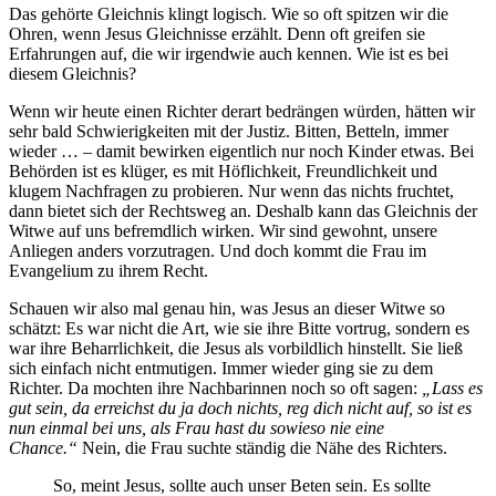
Das gehörte Gleichnis klingt logisch. Wie so oft spitzen wir die
Ohren, wenn Jesus Gleichnisse erzählt. Denn oft greifen sie
Erfahrungen auf, die wir irgendwie auch kennen. Wie ist es bei
diesem Gleichnis?
Wenn wir heute einen Richter derart bedrängen würden, hätten wir
sehr bald Schwierigkeiten mit der Justiz. Bitten, Betteln, immer
wieder … – damit bewirken eigentlich nur noch Kinder etwas. Bei
Behörden ist es klüger, es mit Höflichkeit, Freundlichkeit und
klugem Nachfragen zu probieren. Nur wenn das nichts fruchtet,
dann bietet sich der Rechtsweg an. Deshalb kann das Gleichnis der
Witwe auf uns befremdlich wirken. Wir sind gewohnt, unsere
Anliegen anders vorzutragen. Und doch kommt die Frau im
Evangelium zu ihrem Recht.
Schauen wir also mal genau hin, was Jesus an dieser Witwe so
schätzt: Es war nicht die Art, wie sie ihre Bitte vortrug, sondern es
war ihre Beharrlichkeit, die Jesus als vorbildlich hinstellt. Sie ließ
sich einfach nicht entmutigen. Immer wieder ging sie zu dem
Richter. Da mochten ihre Nachbarinnen noch so oft sagen:
„Lass es
gut sein, da erreichst du ja doch nichts, reg dich nicht auf, so ist es
nun einmal bei uns, als Frau hast du sowieso nie eine
Chance.“
Nein, die Frau suchte ständig die Nähe des Richters.
So, meint Jesus, sollte auch unser Beten sein. Es sollte