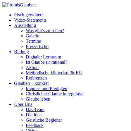
frisch getwittert
Video-Statements
Ausstellung
Was gibt’s zu sehen?
Galerie
Termine
Presse-Echo
Bildung
Digitaler Lernraum
Ist Glaube (ir)rational?
Aktion
Methodische Hinweise für RU
Referenzen
Glauben – konkret
Impulse und Predigten
Christlicher Glaube kurzgefasst
Glaube leben
Über Uns
Das Team
Die Idee
Geistliche Begleiter
Feedback
Vision