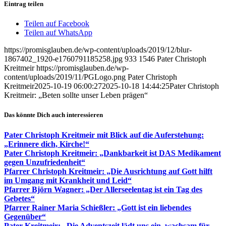
Eintrag teilen
Teilen auf Facebook
Teilen auf WhatsApp
https://promisglauben.de/wp-content/uploads/2019/12/blur-
1867402_1920-e1760791185258.jpg
933
1546
Pater Christoph
Kreitmeir
https://promisglauben.de/wp-
content/uploads/2019/11/PGLogo.png
Pater Christoph
Kreitmeir
2025-10-19 06:00:27
2025-10-18 14:44:25
Pater Christoph
Kreitmeir: „Beten sollte unser Leben prägen“
Das könnte Dich auch interessieren
Pater Christoph Kreitmeir mit Blick auf die Auferstehung:
„Erinnere dich, Kirche!“
Pater Christoph Kreitmeir: „Dankbarkeit ist DAS Medikament
gegen Unzufriedenheit“
Pfarrer Christoph Kreitmeir: „Die Ausrichtung auf Gott hilft
im Umgang mit Krankheit und Leid“
Pfarrer Björn Wagner: „Der Allerseelentag ist ein Tag des
Gebetes“
Pfarrer Rainer Maria Schießler: „Gott ist ein liebendes
Gegenüber“
Pater Kreitmeir: „Die Adventszeit lädt uns ein, wachsam für