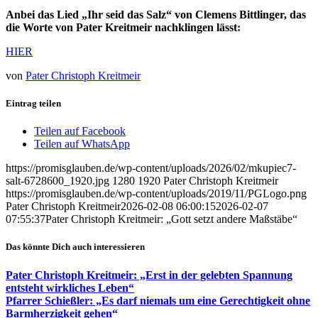
Anbei das Lied „Ihr seid das Salz“ von Clemens Bittlinger, das
die Worte von Pater Kreitmeir nachklingen lässt:
HIER
von
Pater Christoph Kreitmeir
Eintrag teilen
Teilen auf Facebook
Teilen auf WhatsApp
https://promisglauben.de/wp-content/uploads/2026/02/mkupiec7-
salt-6728600_1920.jpg
1280
1920
Pater Christoph Kreitmeir
https://promisglauben.de/wp-content/uploads/2019/11/PGLogo.png
Pater Christoph Kreitmeir
2026-02-08 06:00:15
2026-02-07
07:55:37
Pater Christoph Kreitmeir: „Gott setzt andere Maßstäbe“
Das könnte Dich auch interessieren
Pater Christoph Kreitmeir: „Erst in der gelebten Spannung
entsteht wirkliches Leben“
Pfarrer Schießler: „Es darf niemals um eine Gerechtigkeit ohne
Barmherzigkeit gehen“