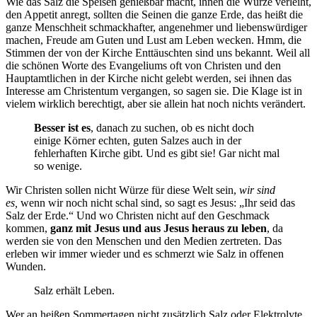
Wie das Salz die Speisen genießbar macht, ihnen die Würze verleiht,
den Appetit anregt, sollten die Seinen die ganze Erde, das heißt die
ganze Menschheit schmackhafter, angenehmer und liebenswürdiger
machen, Freude am Guten und Lust am Leben wecken. Hmm, die
Stimmen der von der Kirche Enttäuschten sind uns bekannt. Weil all
die schönen Worte des Evangeliums oft von Christen und den
Hauptamtlichen in der Kirche nicht gelebt werden, sei ihnen das
Interesse am Christentum vergangen, so sagen sie. Die Klage ist in
vielem wirklich berechtigt, aber sie allein hat noch nichts verändert.
Besser ist es
, danach zu suchen, ob es nicht doch
einige Körner echten, guten Salzes auch in der
fehlerhaften Kirche gibt. Und es gibt sie! Gar nicht mal
so wenige.
Wir Christen sollen nicht Würze für diese Welt sein,
wir sind
es,
wenn wir noch nicht schal sind, so sagt es Jesus: „Ihr seid das
Salz der Erde.“ Und wo Christen nicht auf den Geschmack
kommen,
ganz mit Jesus und aus Jesus heraus zu leben
, da
werden sie von den Menschen und den Medien zertreten. Das
erleben wir immer wieder und es schmerzt wie Salz in offenen
Wunden.
Salz erhält Leben.
Wer an heißen Sommertagen nicht zusätzlich Salz oder Elektrolyte