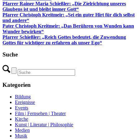
Pfarrer Rainer Maria Schießler: „Die Zielrichtung unseres
Glaubens ist und bleibt immer Gott“
Pfarrer Christoph Kreitmeir: „Sei ein guter Hirt für dich selbst
und andere“
Pater Christoph Kreitmeir: „Das Berühren von Wunden kann
Wunder bewirken“
Pfarrer Schießler: „Reich Gottes bedeutet, die Zuwendung
Gottes für wichtiger zu erfahren als unser Ego“
Suche
Kategorien
Bildung
Ereignisse
Events
Film | Fernsehen | Theater
Kirche
Kunst | Literatur | Philosophie
Medien
Musik