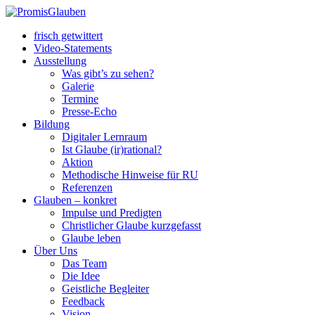
frisch getwittert
Video-Statements
Ausstellung
Was gibt’s zu sehen?
Galerie
Termine
Presse-Echo
Bildung
Digitaler Lernraum
Ist Glaube (ir)rational?
Aktion
Methodische Hinweise für RU
Referenzen
Glauben – konkret
Impulse und Predigten
Christlicher Glaube kurzgefasst
Glaube leben
Über Uns
Das Team
Die Idee
Geistliche Begleiter
Feedback
Vision