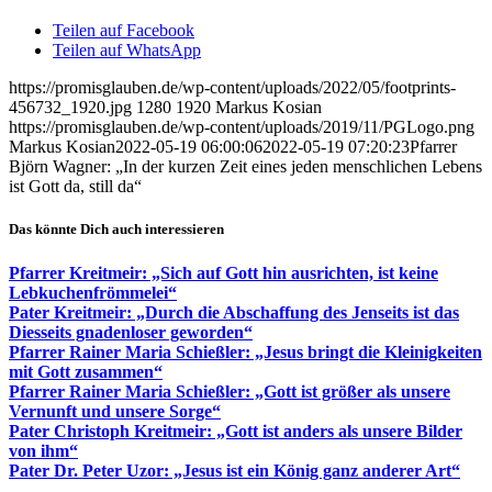
Teilen auf Facebook
Teilen auf WhatsApp
https://promisglauben.de/wp-content/uploads/2022/05/footprints-
456732_1920.jpg
1280
1920
Markus Kosian
https://promisglauben.de/wp-content/uploads/2019/11/PGLogo.png
Markus Kosian
2022-05-19 06:00:06
2022-05-19 07:20:23
Pfarrer
Björn Wagner: „In der kurzen Zeit eines jeden menschlichen Lebens
ist Gott da, still da“
Das könnte Dich auch interessieren
Pfarrer Kreitmeir: „Sich auf Gott hin ausrichten, ist keine
Lebkuchenfrömmelei“
Pater Kreitmeir: „Durch die Abschaffung des Jenseits ist das
Diesseits gnadenloser geworden“
Pfarrer Rainer Maria Schießler: „Jesus bringt die Kleinigkeiten
mit Gott zusammen“
Pfarrer Rainer Maria Schießler: „Gott ist größer als unsere
Vernunft und unsere Sorge“
Pater Christoph Kreitmeir: „Gott ist anders als unsere Bilder
von ihm“
Pater Dr. Peter Uzor: „Jesus ist ein König ganz anderer Art“