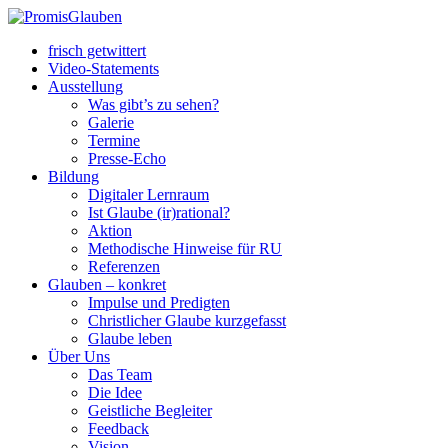
frisch getwittert
Video-Statements
Ausstellung
Was gibt’s zu sehen?
Galerie
Termine
Presse-Echo
Bildung
Digitaler Lernraum
Ist Glaube (ir)rational?
Aktion
Methodische Hinweise für RU
Referenzen
Glauben – konkret
Impulse und Predigten
Christlicher Glaube kurzgefasst
Glaube leben
Über Uns
Das Team
Die Idee
Geistliche Begleiter
Feedback
Vision