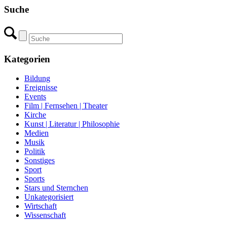
Suche
Kategorien
Bildung
Ereignisse
Events
Film | Fernsehen | Theater
Kirche
Kunst | Literatur | Philosophie
Medien
Musik
Politik
Sonstiges
Sport
Sports
Stars und Sternchen
Unkategorisiert
Wirtschaft
Wissenschaft