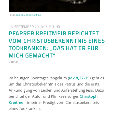
Foto:
pixabay.com
(
CC0 1.0)
16. SEPTEMBER 2018 06:30 UHR
PFARRER KREITMEIR BERICHTET
VOM CHRISTUSBEKENNTNIS EINES
TODKRANKEN: „DAS HAT ER FÜR
MICH GEMACHT“
KIRCHE
Im heutigen Sonntagsevangelium (
Mk
8,27-35
) geht es
um das Christusbekenntnis des Petrus und die erste
Ankündigung von Leiden und Auferstehung Jesu. Dazu
berichtet der Autor und Klinikseelsorger
Christoph
Kreitmeir
in seiner Predigt vom Christusbekenntnis
eines Todkranken.