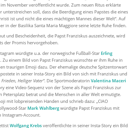
e im November veröffentlicht wurde. Zum neuen Ritus erklärte
r unterstreichen soll, dass die Beerdigung eines Papstes die eines
risti ist und nicht die eines mächtigen Mannes dieser Welt“. Auf
r in der Basilika Santa Maria Maggiore seine letzte Ruhe finden.
t und Bescheidenheit, die Papst Franziskus auszeichnete, wird
ts der Promis hervorgehoben.
nstagram würdigte u.a. der norwegische Fußball-Star
Erling
. Zu einem Bild von Papst Franziskus wünschte er ihm Ruhe in
nen traurigen Emoji dazu. Der ehemalige deutsche Spitzentorwart
postete in seiner Insta-Story ein Bild von sich mit Franziskus und
 Frieden, Heiliger Vater“
. Die Sportmoderatorin
Valentina Maceri
Story eine Video-Sequenz von der Szene als Papst Franziskus zur
n Petersplatz betrat und die Menschen in aller Welt ermutigte.
moji mit lobpreisenden Händen und schrieb dazu: „CIAO
ollywood-Star
Mark Wahlberg
würdigte Papst Franziskus mit
m Instagram-Account.
ttist
Wolfgang Krebs
veröffentlichte in seiner Insta-Story ein Bild