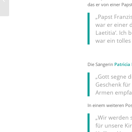
eine wichtige und Halt
das er von einer Paps
gebende...
„Papst Franzi
war er einer 
Laetitia‘. Ic
war ein tolles
Die Sängerin
Patricia 
„Gott segne d
Geschenk für 
Armen empfa
In einem weiteren Post
„Wir werden s
für unsere Ki