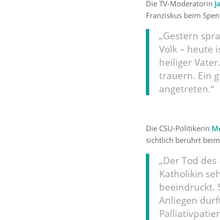
Die TV-Moderatorin
J
Franziskus beim Spen
„Gestern spr
Volk – heute 
heiliger Vater
trauern. Ein 
angetreten.“
Die CSU-Politikerin
Me
sichtlich berührt beim
„Der Tod des 
Katholikin seh
beeindruckt. 
Anliegen durf
Palliativpati