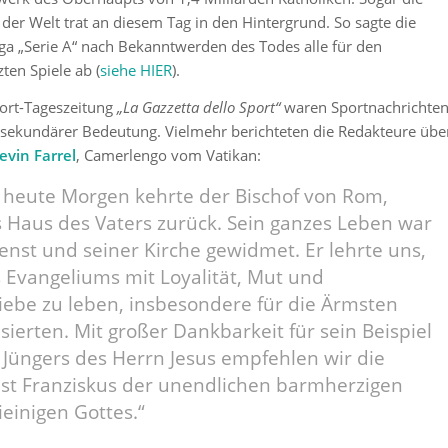
er Welt trat an diesem Tag in den Hintergrund. So sagte die
Liga „Serie A“ nach Bekanntwerden des Todes alle für den
en Spiele ab (
siehe HIER
).
Sport-Tageszeitung
„La Gazzetta dello Sport“
waren Sportnachrichte
ekundärer Bedeutung. Vielmehr berichteten die Redakteure übe
evin Farrel
, Camerlengo vom Vatikan:
 heute Morgen kehrte der Bischof von Rom,
s Haus des Vaters zurück. Sein ganzes Leben war
nst und seiner Kirche gewidmet. Er lehrte uns,
 Evangeliums mit Loyalität, Mut und
Liebe zu leben, insbesondere für die Ärmsten
sierten. Mit großer Dankbarkeit für sein Beispiel
Jüngers des Herrn Jesus empfehlen wir die
pst Franziskus der unendlichen barmherzigen
ieinigen Gottes.“