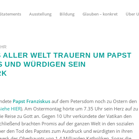
Statements
Ausstellung
Bildung
Glauben – konkret
Über 
UHR
S ALLER WELT TRAUERN UM PAPST
S UND WÜRDIGEN SEIN
RK
endete
Papst Franziskus
auf dem Petersdom noch zu Ostern den
siehe HIER
). Am Ostermontag hörte um 7.35 Uhr sein Herz auf zu
die Reise zu Gott an. Gegen 10 Uhr verkündete der Vatikan den
chließend brachten Promis auf der ganzen Welt in den sozialen
ber den Tod des Papstes zum Ausdruck und würdigten in ihren
erk des Oberhaupts von 1,4 Milliarden Katholiken. Sogar die