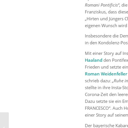
Romani Pontificis“
, di
Franziskus, dass diese
„Hirten und Jüngers Ch
eigenen Wunsch wird e
Insbesondere die Demu
in den Kondolenz-Pos
Mit einer Story auf I
Haaland
den Pontifex
Frieden und setzte ei
Roman Weidenfeller
schrieb dazu:
„Ruhe in
stellte in ihre Insta-
Corona-Zeit den leere
Dazu setzte sie ein E
FRANCESCO“. Auch H
einer Story auf seine
Julia Klöckner: „Für
Der bayerische Kabare
mich spielt der Glaube