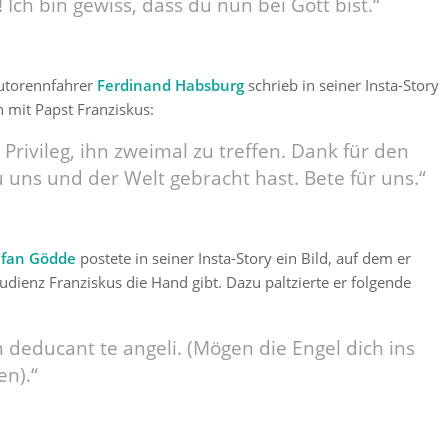
! Ich bin gewiss, dass du nun bei Gott bist.“
Autorennfahrer
Ferdinand Habsburg
schrieb in seiner Insta-Story
h mit Papst Franziskus:
 Privileg, ihn zweimal zu treffen. Dank für den
 uns und der Welt gebracht hast. Bete für uns.“
efan Gödde
postete in seiner Insta-Story ein Bild, auf dem er
dienz Franziskus die Hand gibt. Dazu paltzierte er folgende
 deducant te angeli. (Mögen die Engel dich ins
en).“