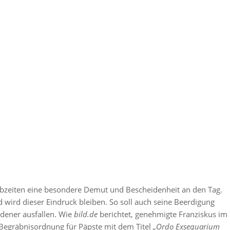
eilt von La Gazzetta dello Sport (@gazzettadellosport)
Lebzeiten eine besondere Demut und Bescheidenheit an den Tag.
wird dieser Eindruck bleiben. So soll auch seine Beerdigung
idener ausfallen. Wie
bild.de
berichtet, genehmigte Franziskus im
 Begräbnisordnung für Päpste mit dem Titel
„Ordo Exsequarium