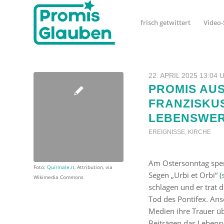
frisch getwittert
Video-
22. APRIL 2025 13:04 
PROMIS AU
FRANZISKU
LEBENSWE
EREIGNISSE
,
KIRCHE
Am Ostersonntag sp
Foto:
Quirinale.it
, Attribution, via
Segen „Urbi et Orbi“ (
Wikimedia Commons
schlagen und er trat 
Tod des Pontifex. Ans
Medien ihre Trauer ü
Beiträgen das Lebensw