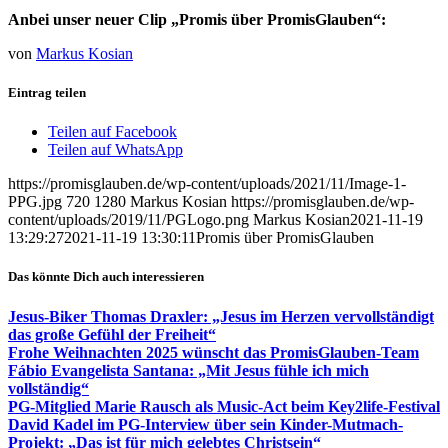
Anbei unser neuer Clip „Promis über PromisGlauben“:
von
Markus Kosian
Eintrag teilen
Teilen auf Facebook
Teilen auf WhatsApp
https://promisglauben.de/wp-content/uploads/2021/11/Image-1-
PPG.jpg
720
1280
Markus Kosian
https://promisglauben.de/wp-
content/uploads/2019/11/PGLogo.png
Markus Kosian
2021-11-19
13:29:27
2021-11-19 13:30:11
Promis über PromisGlauben
Das könnte Dich auch interessieren
Jesus-Biker Thomas Draxler: „Jesus im Herzen vervollständigt
das große Gefühl der Freiheit“
Frohe Weihnachten 2025 wünscht das PromisGlauben-Team
Fábio Evangelista Santana: „Mit Jesus fühle ich mich
vollständig“
PG-Mitglied Marie Rausch als Music-Act beim Key2life-Festival
David Kadel im PG-Interview über sein Kinder-Mutmach-
Projekt: „Das ist für mich gelebtes Christsein“