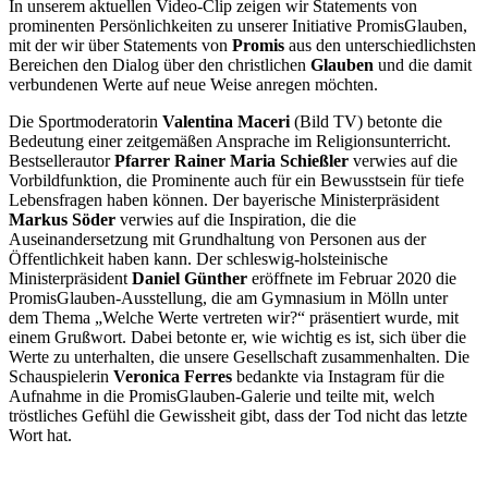
In unserem aktuellen Video-Clip zeigen wir Statements von
prominenten Persönlichkeiten zu unserer Initiative PromisGlauben,
mit der wir über Statements von
Promis
aus den unterschiedlichsten
Bereichen den Dialog über den christlichen
Glauben
und die damit
verbundenen Werte auf neue Weise anregen möchten.
Die Sportmoderatorin
Valentina Maceri
(Bild TV) betonte die
Bedeutung einer zeitgemäßen Ansprache im Religionsunterricht.
Bestsellerautor
Pfarrer Rainer Maria Schießler
verwies auf die
Vorbildfunktion, die Prominente auch für ein Bewusstsein für tiefe
Lebensfragen haben können. Der bayerische Ministerpräsident
Markus Söder
verwies auf die Inspiration, die die
Auseinandersetzung mit Grundhaltung von Personen aus der
Öffentlichkeit haben kann. Der schleswig-holsteinische
Ministerpräsident
Daniel Günther
eröffnete im Februar 2020 die
PromisGlauben-Ausstellung, die am Gymnasium in Mölln unter
dem Thema „Welche Werte vertreten wir?“ präsentiert wurde, mit
einem Grußwort. Dabei betonte er, wie wichtig es ist, sich über die
Werte zu unterhalten, die unsere Gesellschaft zusammenhalten. Die
Schauspielerin
Veronica Ferres
bedankte via Instagram für die
Aufnahme in die PromisGlauben-Galerie und teilte mit, welch
tröstliches Gefühl die Gewissheit gibt, dass der Tod nicht das letzte
Wort hat.