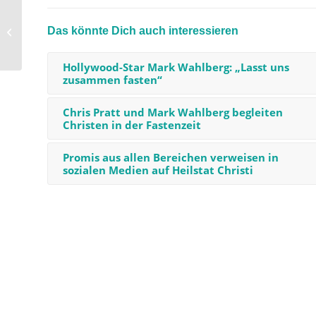
Hollywood-Star Liam Neeson: „Ich
spreche oft mit meiner toten
Das könnte Dich auch interessieren
Frau...
Hollywood-Star Mark Wahlberg: „Lasst uns
zusammen fasten“
Chris Pratt und Mark Wahlberg begleiten
Christen in der Fastenzeit
Promis aus allen Bereichen verweisen in
sozialen Medien auf Heilstat Christi