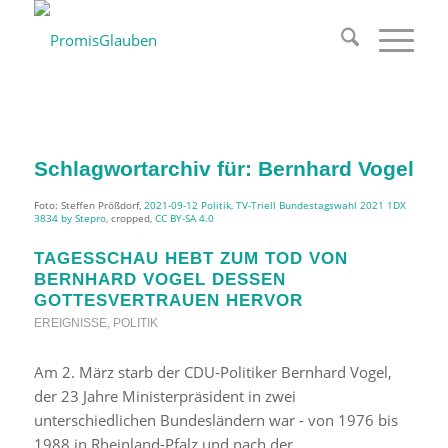
Schlagwortarchiv für:
Bernhard Vogel
Foto: Steffen Prößdorf,
2021-09-12 Politik, TV-Triell Bundestagswahl 2021 1DX
3834 by Stepro
, cropped,
CC BY-SA 4.0
TAGESSCHAU HEBT ZUM TOD VON
BERNHARD VOGEL DESSEN
GOTTESVERTRAUEN HERVOR
EREIGNISSE
,
POLITIK
Am 2. März starb der CDU-Politiker Bernhard Vogel,
der 23 Jahre Ministerpräsident in zwei
unterschiedlichen Bundesländern war - von 1976 bis
1988 in Rheinland-Pfalz und nach der