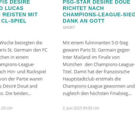
FIS DÉSIRÉ
PSG-STAR DÉSIRÉ DOUÉ
D LUCAS
RICHTET NACH
 REISTEN MIT
CHAMPIONS-LEAGUE-SIE
 CL-SPIEL
DANK AN GOTT
SPORT
Woche besiegten die
Mit einem fulminanten 5:0-Sieg
aris St. Germain den FC
gewann Paris St. Germain gegen
chen in einem
Inter Mailand im Finale von
ampions-League-
München den Champions-League-
ach Hin- und Rückspiel
Titel. Damit hat der französische
 von der Partie waren
Hauptstadtclub erstmals die
rs Désiré Doué and
Champions-League gewonnen und
do. Die beiden…
zugleich den höchsten Finalsieg…
1:20 Uhr
2. Juni 2025 09:00 Uhr