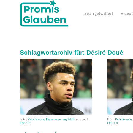
frisch getwittert
Video-
Schlagwortarchiv für:
Désiré Doué
Foto:
Paté kroute
,
Doue asse psg 2425
, cropped,
Foto:
Paté kroute
CC0 1.0
CC0 1.0