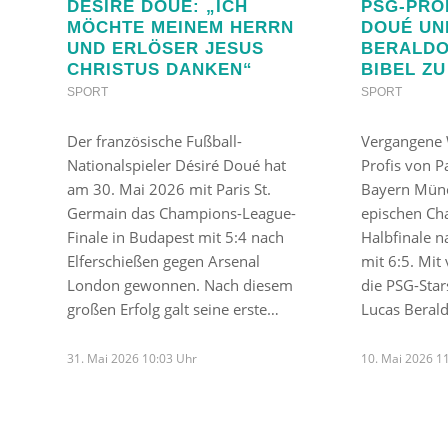
DÉSIRÉ DOUÉ: „ICH
PSG-PRO
MÖCHTE MEINEM HERRN
DOUÉ UN
UND ERLÖSER JESUS
BERALDO
CHRISTUS DANKEN“
BIBEL ZU
SPORT
SPORT
Der französische Fußball-
Vergangene 
Nationalspieler Désiré Doué hat
Profis von P
am 30. Mai 2026 mit Paris St.
Bayern Mün
Germain das Champions-League-
epischen Ch
Finale in Budapest mit 5:4 nach
Halbfinale n
Elferschießen gegen Arsenal
mit 6:5. Mit
London gewonnen. Nach diesem
die PSG-Sta
großen Erfolg galt seine erste…
Lucas Beral
31. Mai 2026 10:03 Uhr
10. Mai 2026 1