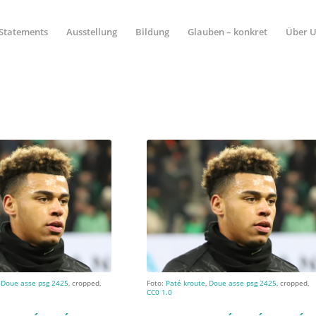
Statements
Ausstellung
Bildung
Glauben – konkret
Über 
,
Doue asse psg 2425
, cropped,
Foto:
Paté kroute
,
Doue asse psg 2425
, cropped,
CC0 1.0