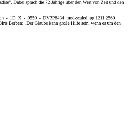
radise". Dabei sprach die 72-Jährige über den Wert von Zeit und den
_Sven_-_1D_X_-_0559_-_DV3P8434_mod-scaled.jpg
1211
2560
8
Iris Berben: „Der Glaube kann große Hilfe sein, wenn es um den