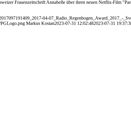
chweizer Frauenzeitschrift Annabelle über ihren neuen Netflix-Film "Pa
rben_-_2017097191409_2017-04-07_Radio_Regenbogen_Award_2017_-
11/PGLogo.png
Markus Kosian
2023-07-31 12:02:48
2023-07-31 19:37:3