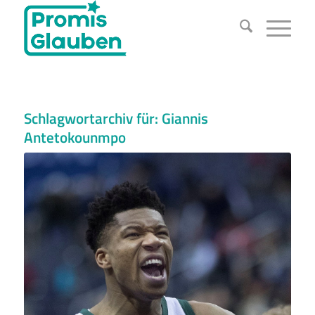
Schlagwortarchiv für:
Giannis
Antetokounmpo