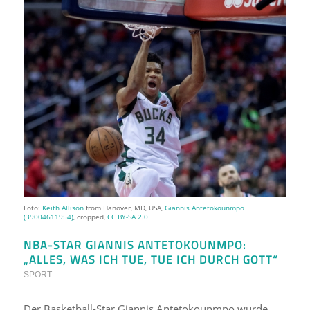
Foto:
Keith Allison
from Hanover, MD, USA,
Giannis Antetokounmpo
(39004611954)
, cropped,
CC BY-SA 2.0
NBA-STAR GIANNIS ANTETOKOUNMPO:
„ALLES, WAS ICH TUE, TUE ICH DURCH GOTT“
SPORT
Der Basketball-Star Giannis Antetokounmpo wurde