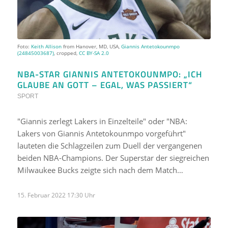
Foto:
Keith Allison
from Hanover, MD, USA,
Giannis Antetokounmpo
(24845003687)
, cropped,
CC BY-SA 2.0
NBA-STAR GIANNIS ANTETOKOUNMPO: „ICH
GLAUBE AN GOTT – EGAL, WAS PASSIERT“
SPORT
"Giannis zerlegt Lakers in Einzelteile" oder "NBA:
Lakers von Giannis Antetokounmpo vorgeführt"
lauteten die Schlagzeilen zum Duell der vergangenen
beiden NBA-Champions. Der Superstar der siegreichen
Milwaukee Bucks zeigte sich nach dem Match…
15. Februar 2022 17:30 Uhr