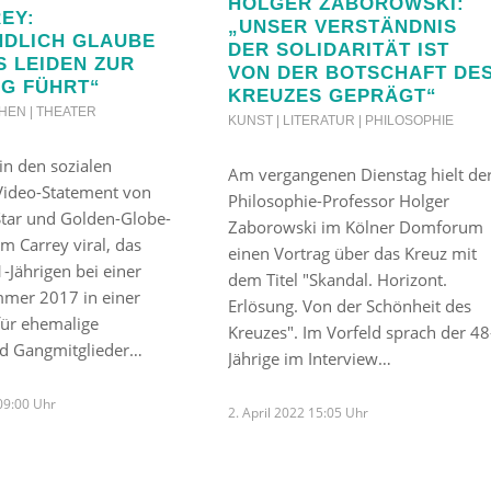
HOLGER ZABOROWSKI:
EY:
„UNSER VERSTÄNDNIS
NDLICH GLAUBE
DER SOLIDARITÄT IST
S LEIDEN ZUR
VON DER BOTSCHAFT DE
G FÜHRT“
KREUZES GEPRÄGT“
EHEN | THEATER
KUNST | LITERATUR | PHILOSOPHIE
 in den sozialen
Am vergangenen Dienstag hielt de
Video-Statement von
Philosophie-Professor Holger
tar und Golden-Globe-
Zaborowski im Kölner Domforum
im Carrey viral, das
einen Vortrag über das Kreuz mit
-Jährigen bei einer
dem Titel "Skandal. Horizont.
mer 2017 in einer
Erlösung. Von der Schönheit des
für ehemalige
Kreuzes". Im Vorfeld sprach der 48
und Gangmitglieder…
Jährige im Interview…
09:00 Uhr
2. April 2022 15:05 Uhr