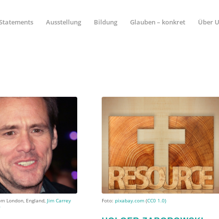
Statements
Ausstellung
Bildung
Glauben – konkret
Über 
om London, England,
Jim Carrey
Foto:
pixabay.com
(
CC0 1.0)
0