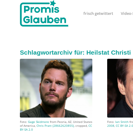
frisch getwittert
Video-
Schlagwortarchiv für:
Heilstat Christi
Foto:
Gage Skidmore
from Peoria, AZ, United States
Foto:
Ian Smith
fr
of America,
Chris Pratt (28662620855)
, cropped,
CC
2008
,
CC BY-SA 2.
BY-SA 2.0