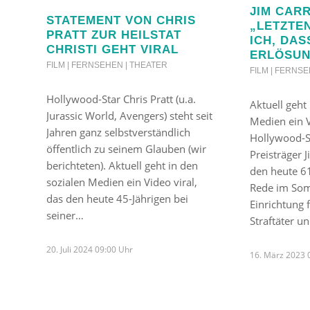
JIM CARR
STATEMENT VON CHRIS
„LETZTE
PRATT ZUR HEILSTAT
ICH, DAS
CHRISTI GEHT VIRAL
ERLÖSUN
FILM | FERNSEHEN | THEATER
FILM | FERNS
Hollywood-Star Chris Pratt (u.a.
Aktuell geht
Jurassic World, Avengers) steht seit
Medien ein 
Jahren ganz selbstverständlich
Hollywood-S
öffentlich zu seinem Glauben (wir
Preisträger J
berichteten). Aktuell geht in den
den heute 61
sozialen Medien ein Video viral,
Rede im Som
das den heute 45-Jährigen bei
Einrichtung 
seiner…
Straftäter 
20. Juli 2024 09:00 Uhr
16. März 2023 