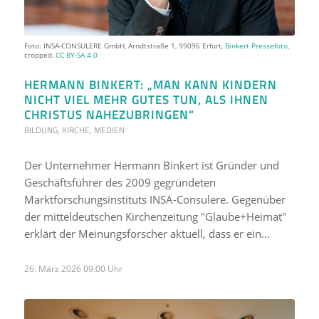
Foto: INSA-CONSULERE GmbH, Arndtstraße 1, 99096 Erfurt,
Binkert Pressefoto
,
cropped,
CC BY-SA 4.0
HERMANN BINKERT: „MAN KANN KINDERN
NICHT VIEL MEHR GUTES TUN, ALS IHNEN
CHRISTUS NAHEZUBRINGEN“
BILDUNG
,
KIRCHE
,
MEDIEN
Der Unternehmer Hermann Binkert ist Gründer und
Geschäftsführer des 2009 gegründeten
Marktforschungsinstituts INSA-Consulere. Gegenüber
der mitteldeutschen Kirchenzeitung "Glaube+Heimat"
erklärt der Meinungsforscher aktuell, dass er ein…
26. März 2026 09:00 Uhr