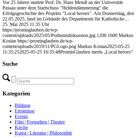
Vor 25 Jahren startete Prof. Dr. Hans Mendl an der Universität
Passau unter dem Startschuss "Heldendämmerung" die
Erfolgsgeschichte des Projekts "Local heroes". Am Donnerstag, den
22.05.2025, fand im Gebäude des Departments für Katholische…
25. Mai 2025 11:35 Uhr
https://promisglauben.de/wp-
content/uploads/2025/05/Podiumsdiskussion.jpg
1200
1600
Markus
Kosian
https://promisglauben.de/wp-
content/uploads/2019/11/PGLogo.png
Markus Kosian
2025-05-25
11:35:25
2025-05-25 16:35:48
PromisGlauben meets „Local heroes“
Suche
Kategorien
Bildung
Ereignisse
Events
Film | Fernsehen | Theater
Kirche
Kunst | Literatur | Philosophie