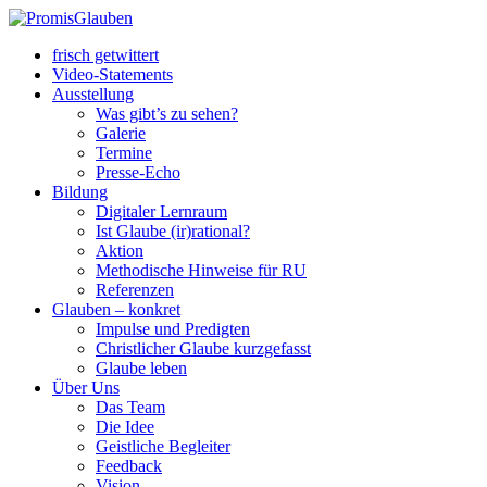
frisch getwittert
Video-Statements
Ausstellung
Was gibt’s zu sehen?
Galerie
Termine
Presse-Echo
Bildung
Digitaler Lernraum
Ist Glaube (ir)rational?
Aktion
Methodische Hinweise für RU
Referenzen
Glauben – konkret
Impulse und Predigten
Christlicher Glaube kurzgefasst
Glaube leben
Über Uns
Das Team
Die Idee
Geistliche Begleiter
Feedback
Vision