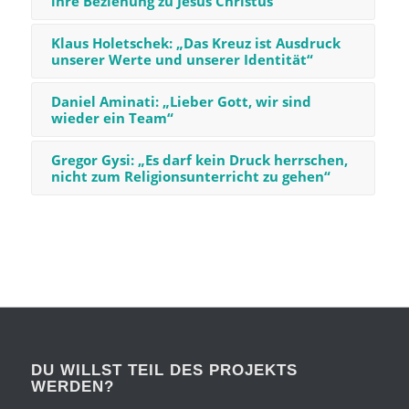
ihre Beziehung zu Jesus Christus
Klaus Holetschek: „Das Kreuz ist Ausdruck
unserer Werte und unserer Identität“
Daniel Aminati: „Lieber Gott, wir sind
wieder ein Team“
Gregor Gysi: „Es darf kein Druck herrschen,
nicht zum Religionsunterricht zu gehen“
DU WILLST TEIL DES PROJEKTS
WERDEN?