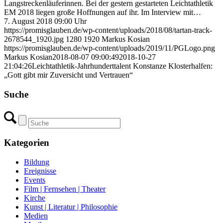
Langstreckenläuferinnen. Bei der gestern gestarteten Leichtathletik
EM 2018 liegen große Hoffnungen auf ihr. Im Interview mit…
7. August 2018 09:00 Uhr
https://promisglauben.de/wp-content/uploads/2018/08/tartan-track-
2678544_1920.jpg
1280
1920
Markus Kosian
https://promisglauben.de/wp-content/uploads/2019/11/PGLogo.png
Markus Kosian
2018-08-07 09:00:49
2018-10-27
21:04:26
Leichtathletik-Jahrhunderttalent Konstanze Klosterhalfen:
„Gott gibt mir Zuversicht und Vertrauen“
Suche
Kategorien
Bildung
Ereignisse
Events
Film | Fernsehen | Theater
Kirche
Kunst | Literatur | Philosophie
Medien