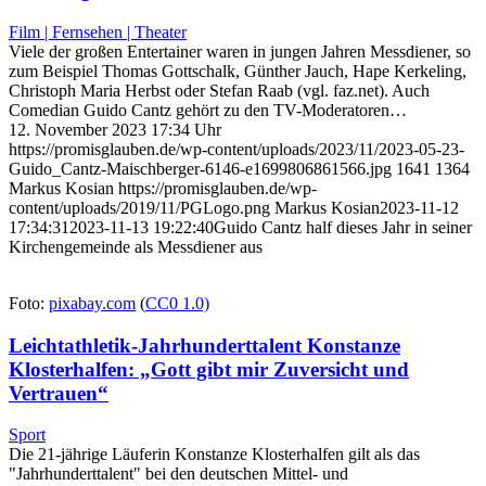
Film | Fernsehen | Theater
Viele der großen Entertainer waren in jungen Jahren Messdiener, so
zum Beispiel Thomas Gottschalk, Günther Jauch, Hape Kerkeling,
Christoph Maria Herbst oder Stefan Raab (vgl. faz.net). Auch
Comedian Guido Cantz gehört zu den TV-Moderatoren…
12. November 2023 17:34 Uhr
https://promisglauben.de/wp-content/uploads/2023/11/2023-05-23-
Guido_Cantz-Maischberger-6146-e1699806861566.jpg
1641
1364
Markus Kosian
https://promisglauben.de/wp-
content/uploads/2019/11/PGLogo.png
Markus Kosian
2023-11-12
17:34:31
2023-11-13 19:22:40
Guido Cantz half dieses Jahr in seiner
Kirchengemeinde als Messdiener aus
Foto:
pixabay.com
(
CC0 1.0)
Leichtathletik-Jahrhunderttalent Konstanze
Klosterhalfen: „Gott gibt mir Zuversicht und
Vertrauen“
Sport
Die 21-jährige Läuferin Konstanze Klosterhalfen gilt als das
"Jahrhunderttalent" bei den deutschen Mittel- und