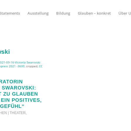
Statements
Ausstellung
Bildung
Glauben – konkret
Über 
wski
021-09-16-Victoria Swarovski
hpreis 2021 -3600
, cropped,
CC
RATORIN
A SWAROVSKI:
T ZU GLAUBEN
 EIN POSITIVES,
GEFÜHL“
EHEN | THEATER
,