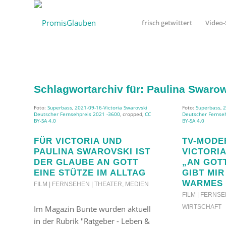
frisch getwittert
Video-
Schlagwortarchiv für:
Paulina Swaro
Foto:
Superbass
,
2021-09-16-Victoria Swarovski
Foto:
Superbass
,
2
Deutscher Fernsehpreis 2021 -3600
, cropped,
CC
Deutscher Fernse
BY-SA 4.0
BY-SA 4.0
FÜR VICTORIA UND
TV-MODE
PAULINA SWAROVSKI IST
VICTORI
DER GLAUBE AN GOTT
„AN GOT
EINE STÜTZE IM ALLTAG
GIBT MIR
WARMES 
FILM | FERNSEHEN | THEATER
,
MEDIEN
FILM | FERNS
WIRTSCHAFT
Im Magazin Bunte wurden aktuell
in der Rubrik "Ratgeber - Leben &