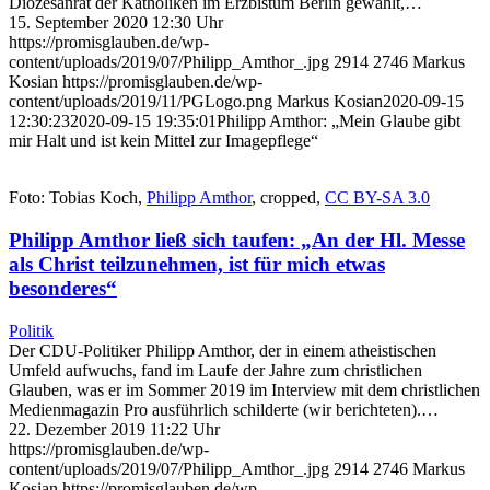
Diözesanrat der Katholiken im Erzbistum Berlin gewählt,…
15. September 2020 12:30 Uhr
https://promisglauben.de/wp-
content/uploads/2019/07/Philipp_Amthor_.jpg
2914
2746
Markus
Kosian
https://promisglauben.de/wp-
content/uploads/2019/11/PGLogo.png
Markus Kosian
2020-09-15
12:30:23
2020-09-15 19:35:01
Philipp Amthor: „Mein Glaube gibt
mir Halt und ist kein Mittel zur Imagepflege“
Foto: Tobias Koch,
Philipp Amthor
, cropped,
CC BY-SA 3.0
Philipp Amthor ließ sich taufen: „An der Hl. Messe
als Christ teilzunehmen, ist für mich etwas
besonderes“
Politik
Der CDU-Politiker Philipp Amthor, der in einem atheistischen
Umfeld aufwuchs, fand im Laufe der Jahre zum christlichen
Glauben, was er im Sommer 2019 im Interview mit dem christlichen
Medienmagazin Pro ausführlich schilderte (wir berichteten).…
22. Dezember 2019 11:22 Uhr
https://promisglauben.de/wp-
content/uploads/2019/07/Philipp_Amthor_.jpg
2914
2746
Markus
Kosian
https://promisglauben.de/wp-