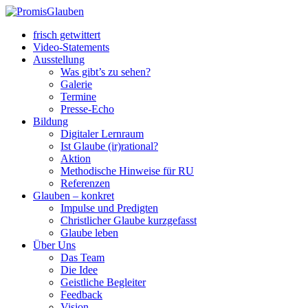
frisch getwittert
Video-Statements
Ausstellung
Was gibt’s zu sehen?
Galerie
Termine
Presse-Echo
Bildung
Digitaler Lernraum
Ist Glaube (ir)rational?
Aktion
Methodische Hinweise für RU
Referenzen
Glauben – konkret
Impulse und Predigten
Christlicher Glaube kurzgefasst
Glaube leben
Über Uns
Das Team
Die Idee
Geistliche Begleiter
Feedback
Vision