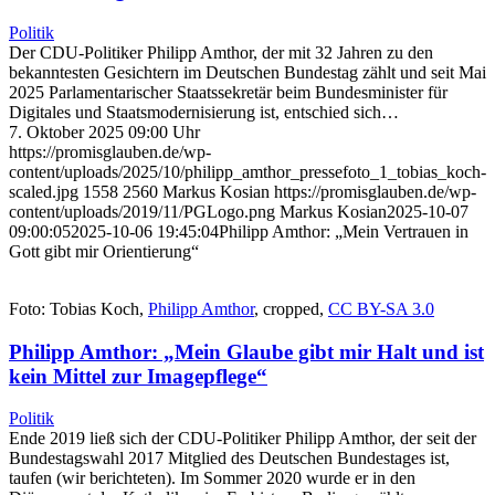
Politik
Der CDU-Politiker Philipp Amthor, der mit 32 Jahren zu den
bekanntesten Gesichtern im Deutschen Bundestag zählt und seit Mai
2025 Parlamentarischer Staatssekretär beim Bundesminister für
Digitales und Staatsmodernisierung ist, entschied sich…
7. Oktober 2025 09:00 Uhr
https://promisglauben.de/wp-
content/uploads/2025/10/philipp_amthor_pressefoto_1_tobias_koch-
scaled.jpg
1558
2560
Markus Kosian
https://promisglauben.de/wp-
content/uploads/2019/11/PGLogo.png
Markus Kosian
2025-10-07
09:00:05
2025-10-06 19:45:04
Philipp Amthor: „Mein Vertrauen in
Gott gibt mir Orientierung“
Foto: Tobias Koch,
Philipp Amthor
, cropped,
CC BY-SA 3.0
Philipp Amthor: „Mein Glaube gibt mir Halt und ist
kein Mittel zur Imagepflege“
Politik
Ende 2019 ließ sich der CDU-Politiker Philipp Amthor, der seit der
Bundestagswahl 2017 Mitglied des Deutschen Bundestages ist,
taufen (wir berichteten). Im Sommer 2020 wurde er in den