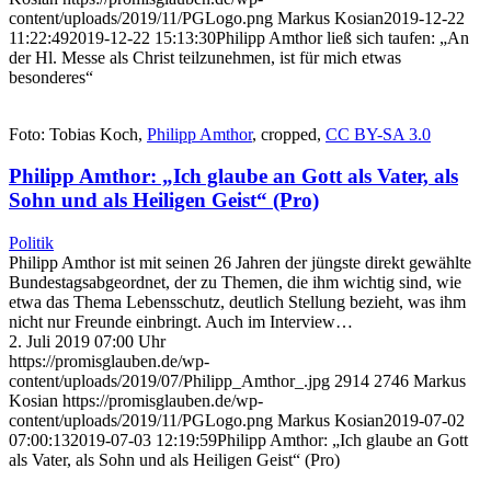
content/uploads/2019/11/PGLogo.png
Markus Kosian
2019-12-22
11:22:49
2019-12-22 15:13:30
Philipp Amthor ließ sich taufen: „An
der Hl. Messe als Christ teilzunehmen, ist für mich etwas
besonderes“
Foto: Tobias Koch,
Philipp Amthor
, cropped,
CC BY-SA 3.0
Philipp Amthor: „Ich glaube an Gott als Vater, als
Sohn und als Heiligen Geist“ (Pro)
Politik
Philipp Amthor ist mit seinen 26 Jahren der jüngste direkt gewählte
Bundestagsabgeordnet, der zu Themen, die ihm wichtig sind, wie
etwa das Thema Lebensschutz, deutlich Stellung bezieht, was ihm
nicht nur Freunde einbringt. Auch im Interview…
2. Juli 2019 07:00 Uhr
https://promisglauben.de/wp-
content/uploads/2019/07/Philipp_Amthor_.jpg
2914
2746
Markus
Kosian
https://promisglauben.de/wp-
content/uploads/2019/11/PGLogo.png
Markus Kosian
2019-07-02
07:00:13
2019-07-03 12:19:59
Philipp Amthor: „Ich glaube an Gott
als Vater, als Sohn und als Heiligen Geist“ (Pro)