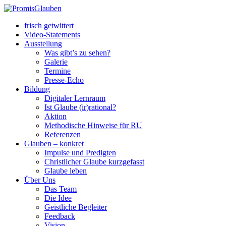
frisch getwittert
Video-Statements
Ausstellung
Was gibt’s zu sehen?
Galerie
Termine
Presse-Echo
Bildung
Digitaler Lernraum
Ist Glaube (ir)rational?
Aktion
Methodische Hinweise für RU
Referenzen
Glauben – konkret
Impulse und Predigten
Christlicher Glaube kurzgefasst
Glaube leben
Über Uns
Das Team
Die Idee
Geistliche Begleiter
Feedback
Vision