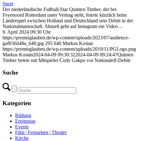
Sport
Der niederländische Fußball-Star Quinten Timber, der bei
Feyenoord Rotterdam unter Vertrag steht, feierte kürzlich beim
Länderspiel zwischen Holland und Deutschland sein Debüt in der
Nationalmannschaft. Aktuell geht auf Instagram ein Video…
9. April 2024 09:30 Uhr
https://promisglauben.de/wp-content/uploads/2023/07/audience-
gafb56d48a_640.jpg
295
640
Markus Kosian
https://promisglauben.de/wp-content/uploads/2019/11/PGLogo.png
Markus Kosian
2024-04-09 09:30:32
2024-04-09 09:24:47
Quinten
Timber betete mit Mitspieler Cody Gakpo vor Nationalelf-Debüt
Suche
Kategorien
Bildung
Ereignisse
Events
Film | Fernsehen | Theater
Kirche