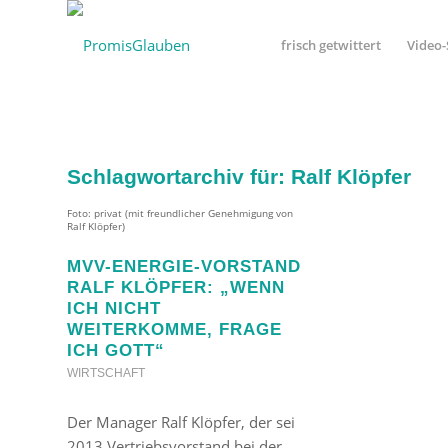
frisch getwittert
Video-
Schlagwortarchiv für:
Ralf Klöpfer
Foto: privat (mit freundlicher Genehmigung von
Ralf Klöpfer)
MVV-ENERGIE-VORSTAND
RALF KLÖPFER: „WENN
ICH NICHT
WEITERKOMME, FRAGE
ICH GOTT“
WIRTSCHAFT
Der Manager Ralf Klöpfer, der sei
2013 Vertriebsvorstand bei der