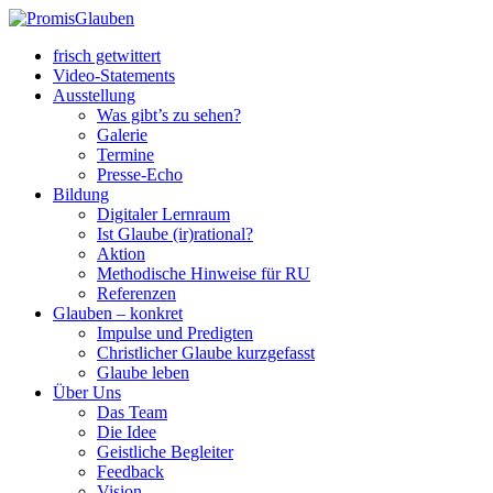
frisch getwittert
Video-Statements
Ausstellung
Was gibt’s zu sehen?
Galerie
Termine
Presse-Echo
Bildung
Digitaler Lernraum
Ist Glaube (ir)rational?
Aktion
Methodische Hinweise für RU
Referenzen
Glauben – konkret
Impulse und Predigten
Christlicher Glaube kurzgefasst
Glaube leben
Über Uns
Das Team
Die Idee
Geistliche Begleiter
Feedback
Vision