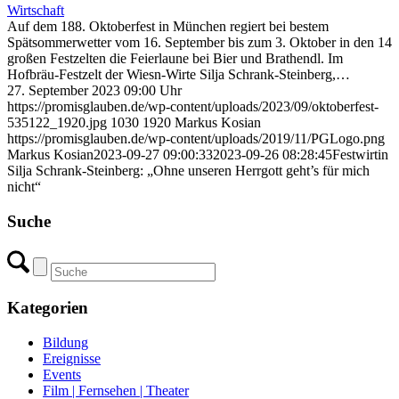
Wirtschaft
Auf dem 188. Oktoberfest in München regiert bei bestem
Spätsommerwetter vom 16. September bis zum 3. Oktober in den 14
großen Festzelten die Feierlaune bei Bier und Brathendl. Im
Hofbräu-Festzelt der Wiesn-Wirte Silja Schrank-Steinberg,…
27. September 2023 09:00 Uhr
https://promisglauben.de/wp-content/uploads/2023/09/oktoberfest-
535122_1920.jpg
1030
1920
Markus Kosian
https://promisglauben.de/wp-content/uploads/2019/11/PGLogo.png
Markus Kosian
2023-09-27 09:00:33
2023-09-26 08:28:45
Festwirtin
Silja Schrank-Steinberg: „Ohne unseren Herrgott geht’s für mich
nicht“
Suche
Kategorien
Bildung
Ereignisse
Events
Film | Fernsehen | Theater