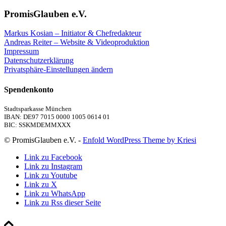
PromisGlauben e.V.
Markus Kosian – Initiator & Chefredakteur
Andreas Reiter – Website & Videoproduktion
Impressum
Datenschutzerklärung
Privatsphäre-Einstellungen ändern
Spendenkonto
Stadtsparkasse München
IBAN: DE97 7015 0000 1005 0614 01
BIC: SSKMDEMMXXX
© PromisGlauben e.V. -
Enfold WordPress Theme by Kriesi
Link zu Facebook
Link zu Instagram
Link zu Youtube
Link zu X
Link zu WhatsApp
Link zu Rss dieser Seite