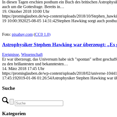
In diesen Tagen erschien posthum ein Buch des britischen Astrophys
auch um die Gottesfrage. Bereits in…
19. Oktober 2018 10:00 Uhr
https://promisglauben.de/wp-content/uploads/2018/10/Stephen_hawk
19 10:00:39
2025-08-05 14:31:42
Stephen Hawking sorgt auch posthum
Foto:
pixabay.com
(
CC0 1.0)
Astrophysiker Stephen Hawking war überzeugt: „Es 
Ereignisse
,
Wissenschaft
Er war überzeugt, das Universum habe sich "spontan" selbst geschaffe
zu den brillantesten und bekanntesten…
14. März 2018 17:45 Uhr
https://promisglauben.de/wp-content/uploads/2018/02/universe-1044
17:45:19
2019-01-06 01:26:54
Astrophysiker Stephen Hawking war üb
Suche
Kategorien