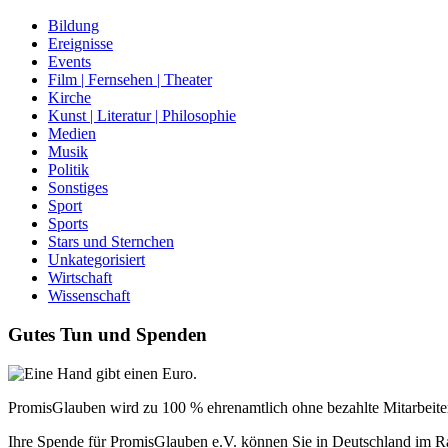
Bildung
Ereignisse
Events
Film | Fernsehen | Theater
Kirche
Kunst | Literatur | Philosophie
Medien
Musik
Politik
Sonstiges
Sport
Sports
Stars und Sternchen
Unkategorisiert
Wirtschaft
Wissenschaft
Gutes Tun und Spenden
PromisGlauben wird zu 100 % ehrenamtlich ohne bezahlte Mitarbeiter 
Ihre Spende für PromisGlauben e.V. können Sie in Deutschland im R