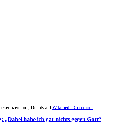
 gekennzeichnet, Details auf
Wikimedia Commons
 „Dabei habe ich gar nichts gegen Gott“